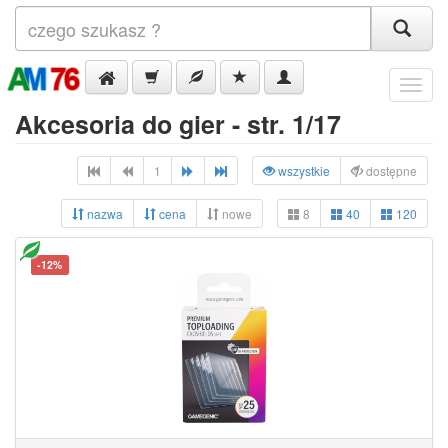
Menu
Akcesoria do gier - str. 1/17
1
wszystkie
dostępne
nazwa
cena
nowe
8
40
120
-12%