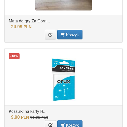
Mata do gry Za Górn...
24.99
PLN
Koszyk
-18%
Koszulki na karty R...
9.90
PLN
11.95
PLN
Koszyk