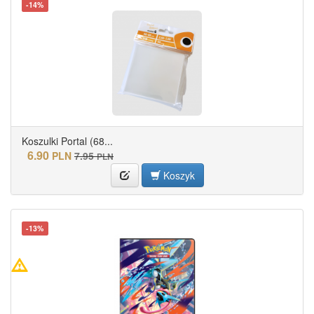
-14%
Koszulki Portal (68...
6.90
PLN
7.95
PLN
Koszyk
-13%