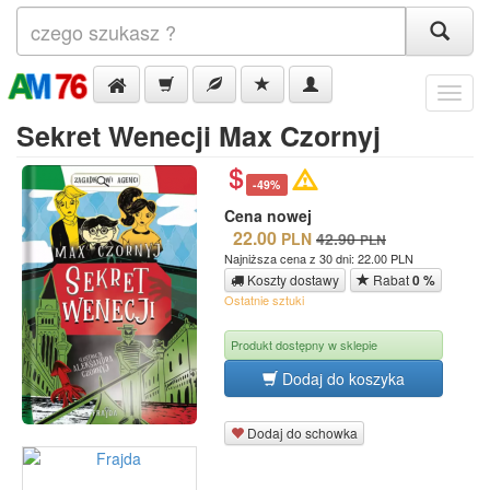
Menu
Sekret Wenecji Max Czornyj
-49%
Cena nowej
22.00
PLN
42.90
PLN
Najniższa cena z 30 dni: 22.00 PLN
Koszty dostawy
Rabat
0 %
Ostatnie sztuki
Produkt dostępny w sklepie
Dodaj do koszyka
Dodaj do schowka