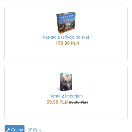
Kaskadia (edycja polska)
159.90
PLN
Karak 2 Imperium
69.90
PLN
89.99
PLN
Cechy
Opis