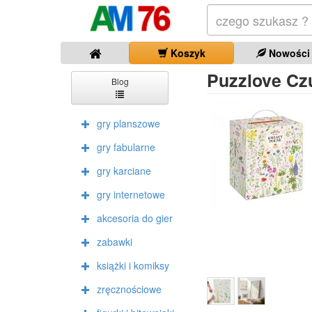
Koszyk
Nowości
Puzzlove Cz
Blog
gry planszowe
gry fabularne
gry karciane
gry internetowe
akcesoria do gier
zabawki
książki i komiksy
zręcznościowe