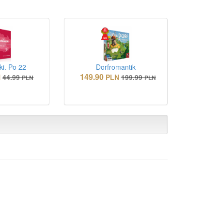
i. Po 22
Dorfromantik
149.90
N
44.99
PLN
199.99
PLN
PLN