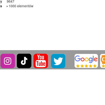
wy
9647
ra
1000 elementów