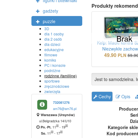
figurki i bitewniaki
Produkty rekomend
gadżety
puzzle
3D
dla 1 osoby
Brak
dla 2 osób
Kelp: Macki kontra S
dla dzieci
Niezwykłe zachow
edukacyjne
49.90
PLN
59.9
filmowe
komiks
PC i konsole
podróżne
rodzinne (familijne)
Jest to samodzielna. I
sportowe
zręcznościowe
zwierzęta
Cechy
Opis
732081276
Produce
am76@am76.pl
Ser
Warszawa (Ursynów)
Dzi
ul.Belgradzka 14/U10
00
00
Kategorie skl
-
11
-
19
Pn.
Pt.
00
00
Kod producen
11
-
17
So.