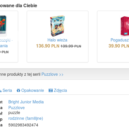
owane dla Ciebie
zczęki -
Halo wieża
Pogaduszk
136.90
39.90
ania
PLN
139.99
PL
PLN
0
PLN
nne produkty z tej serii
Puzzlove >>
Seria
Opakowanie
Zdjęcia
nt
Bright Junior Media
ia
Puzzlove
puzzle
ał
rodzinne (familijne)
ep
ta
5902983492474