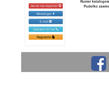
Numer katalogo
Pudełko zawie
Jak do nas dojechać
Messanger
E-mail
Zadzwoń do nas
Regulamin