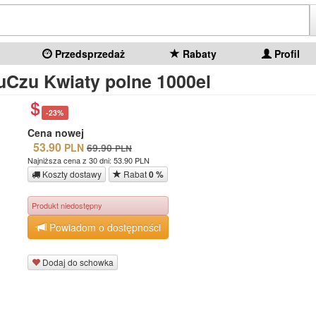
Przedsprzedaż
Rabaty
Profil
uCzu Kwiaty polne 1000el
-23%
Cena nowej
53.90
PLN
69.90
PLN
Najniższa cena z 30 dni: 53.90 PLN
Koszty dostawy
Rabat
0 %
Produkt niedostępny
Powiadom o dostępności
Dodaj do schowka