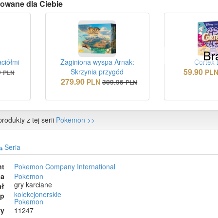
owane dla Ciebie
Br
aciółmi
Zaginiona wyspa Arnak:
Cortex 
59.90
Skrzynia przygód
9
PL
PLN
279.90
PLN
309.95
PLN
rodukty z tej serii
Pokemon >>
Seria
nt
Pokemon Company International
ia
Pokemon
gry karciane
ał
kolekcjonerskie
ep
Pokemon
wy
11247