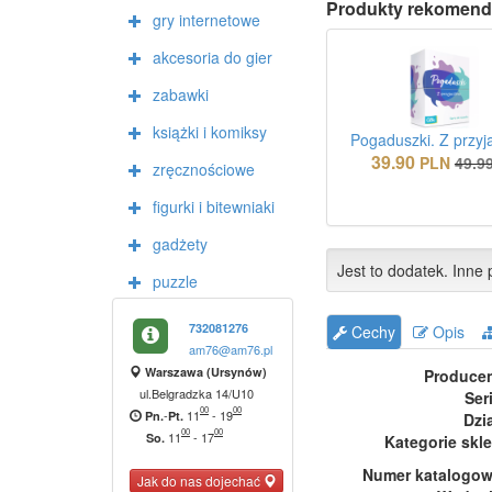
Produkty rekomend
gry internetowe
akcesoria do gier
zabawki
książki i komiksy
Pogaduszki. Z przyj
39.90
PLN
49.9
zręcznościowe
figurki i bitewniaki
gadżety
Jest to dodatek. Inne p
puzzle
732081276
Cechy
Opis
am76@am76.pl
Warszawa (Ursynów)
Produce
ul.Belgradzka 14/U10
Ser
00
00
-
11
-
19
Pn.
Pt.
Dzi
00
00
11
-
17
So.
Kategorie skl
Numer katalogo
Jak do nas dojechać