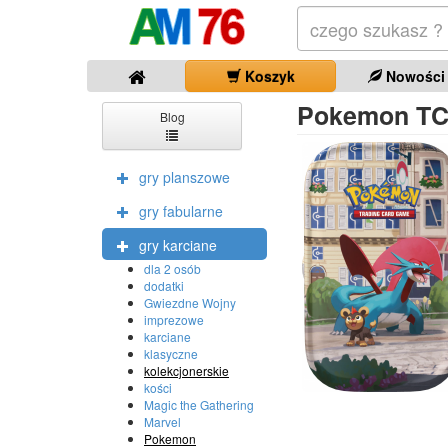
Koszyk
Nowości
Pokemon TCG
Blog
gry planszowe
gry fabularne
gry karciane
dla 2 osób
dodatki
Gwiezdne Wojny
imprezowe
karciane
klasyczne
kolekcjonerskie
kości
Magic the Gathering
Marvel
Pokemon