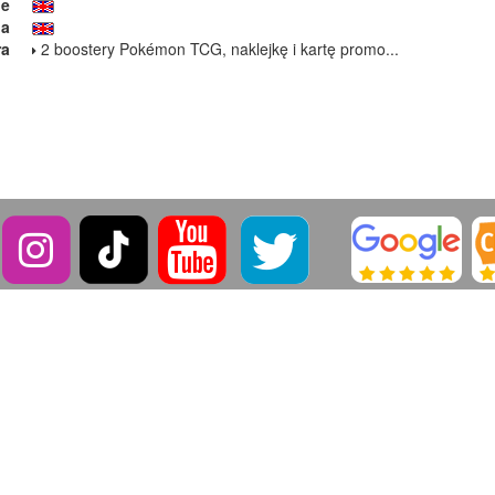
ie
ja
ra
2 boostery Pokémon TCG, naklejkę i kartę promo...