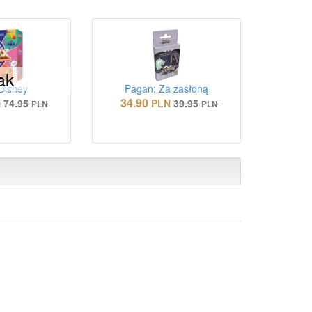
ak
Disney
Pagan: Za zasłoną
34.90
N
74.95
PLN
39.95
PLN
PLN