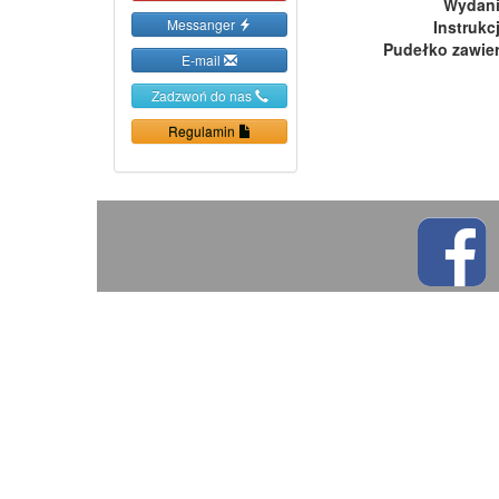
Wydan
Messanger
Instrukc
Pudełko zawie
E-mail
Zadzwoń do nas
Regulamin