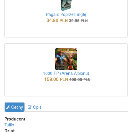
Pagan: Poprzez mgłę
34.90
PLN
39.95
PLN
1000 PP (Arena Albionu)
159.00
PLN
400.00
PLN
Cechy
Opis
Producent
Tulilo
Dział