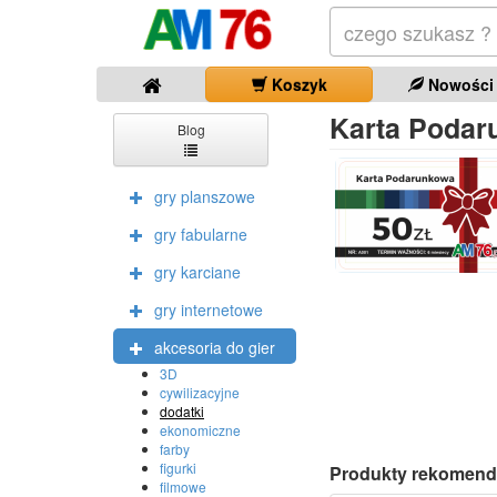
Koszyk
Nowości
Karta Podar
Blog
gry planszowe
gry fabularne
gry karciane
gry internetowe
akcesoria do gier
3D
cywilizacyjne
dodatki
ekonomiczne
farby
figurki
Produkty rekomend
filmowe