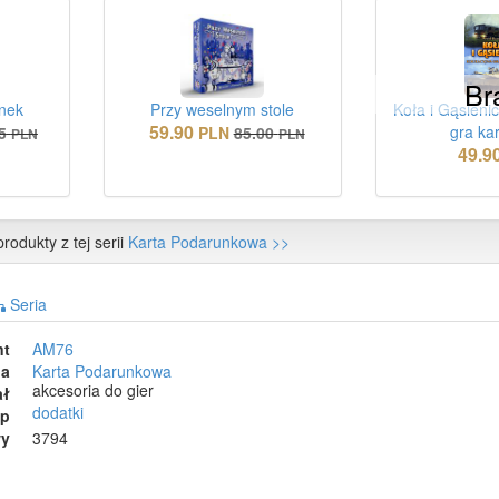
Br
ynek
Przy weselnym stole
Koła i Gąsieni
59.90
gra ka
5
PLN
85.00
PLN
PLN
49.9
rodukty z tej serii
Karta Podarunkowa >>
Seria
nt
AM76
ia
Karta Podarunkowa
akcesoria do gier
ał
dodatki
ep
wy
3794