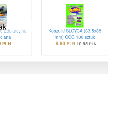
ak
ce Edukacyjna
Koszulki SLOYCA (63,5x88
rciana
mm) CCG 100 sztuk
0
9.90
PLN
PLN
10.95
PLN