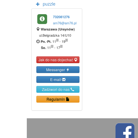
puzzle
732081276
am76@am76.pl
Warszawa (Ursynów)
ul.Belgradzka 14/U10
00
00
-
11
-
19
Pn.
Pt.
00
00
11
-
17
So.
Jak do nas dojechać
Messanger
E-mail
Zadzwoń do nas
Regulamin