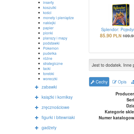
inserty
koszulki
kości
monety i pieniądze
naklejki
papier
Splendor: Pojed
pionki
85.90
PLN
109.9
planszy i mapy
podstawki
Pokemon
pudełka
różne
strategiczne
Jest to dodatek. Inne p
tacki
torebki
woreczki
Cechy
Opis
zabawki
Produce
książki i komiksy
Ser
Dzi
zręcznościowe
Kategorie skl
figurki i bitewniaki
Numer katalogo
gadżety