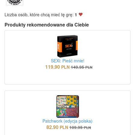
Liczba osób, które chcą mieć tę grę:
1
Produkty rekomendowane dla Ciebie
SEXi: Pieść mnie!
119.90
PLN
149.95
PLN
Patchwork (edycja polska)
82.90
PLN
109.95
PLN