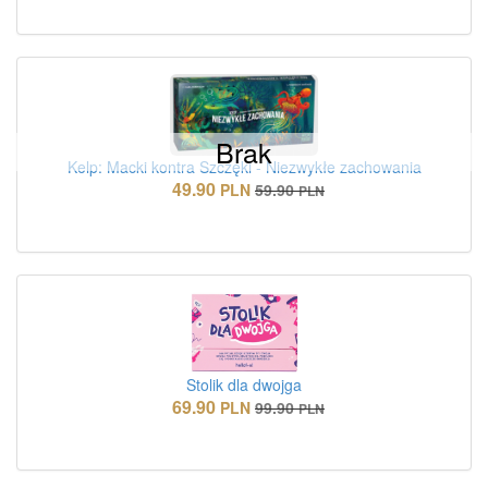
Brak
Kelp: Macki kontra Szczęki - Niezwykłe zachowania
49.90
PLN
59.90
PLN
Stolik dla dwojga
69.90
PLN
99.90
PLN