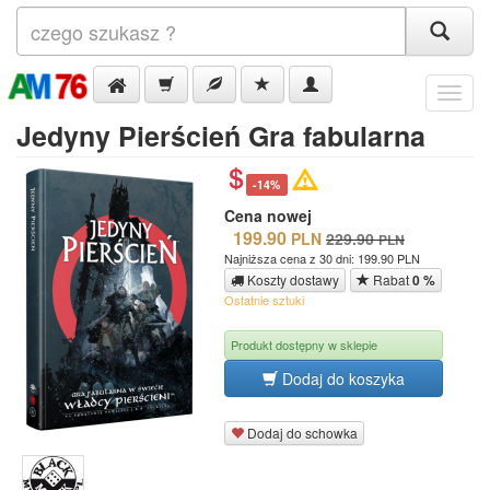
Menu
Jedyny Pierścień Gra fabularna
-14%
Cena nowej
199.90
PLN
229.90
PLN
Najniższa cena z 30 dni: 199.90 PLN
Koszty dostawy
Rabat
0 %
Ostatnie sztuki
Produkt dostępny w sklepie
Dodaj do koszyka
Dodaj do schowka