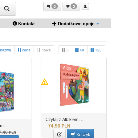
0
0
Kontakt
Dodatkowe opcje
nazwa
cena
nowe
8
40
120
Czytaj z Albikiem. ...
74.90
m. ...
PLN
7.40
PLN
Koszyk