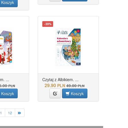
Koszyk
-39%
m. ...
Czytaj z Albikiem. ...
29.90
6.00
PLN
49.00
PLN
PLN
Koszyk
Koszyk
1
12