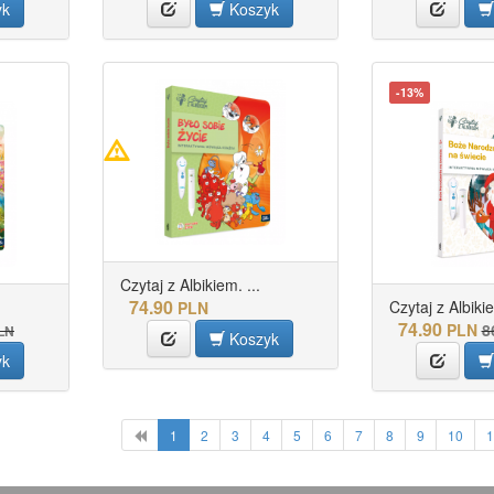
yk
Koszyk
-13%
Czytaj z Albikiem. ...
74.90
Czytaj z Albikie
PLN
74.90
PLN
8
LN
Koszyk
yk
1
2
3
4
5
6
7
8
9
10
1