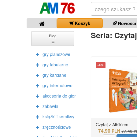
Koszyk
Nowości
Seria: Czytaj
Blog
gry planszowe
gry fabularne
-4%
gry karciane
gry internetowe
akcesoria do gier
zabawki
książki i komiksy
Czytaj z Albikiem. ...
zręcznościowe
74.90
PLN
77.40
P