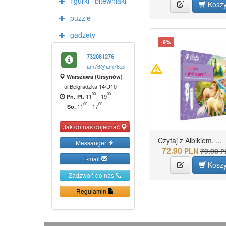
figurki i bitewniaki
Kosz
puzzle
gadżety
-9%
732081276
am76@am76.pl
Warszawa (Ursynów)
ul.Belgradzka 14/U10
00
00
-
11
-
19
Pn.
Pt.
00
00
11
-
17
So.
Jak do nas dojechać
Czytaj z Albikiem. ...
Messanger
72.90
PLN
79.90
P
E-mail
Kosz
Zadzwoń do nas
Regulamin