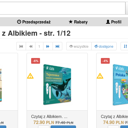
Przedsprzedaż
Rabaty
Profil
 z Albikiem - str. 1/12
1
wszystkie
dostępne
-6%
-4%
Czytaj z Albikiem. ...
Czytaj z Albikie
72.90
74.90
PLN
77.40
PLN
7
LN
PLN