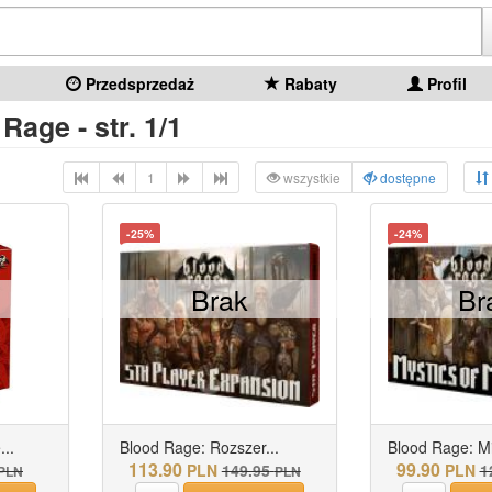
Przedsprzedaż
Rabaty
Profil
Rage - str. 1/1
1
wszystkie
dostępne
-25%
-24%
Brak
Br
..
Blood Rage: Rozszer...
Blood Rage: Mis
113.90
99.90
PLN
149.95
PLN
1
PLN
PLN