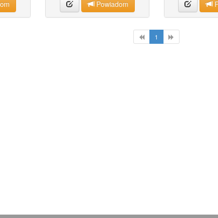
dom
Powiadom
P
1