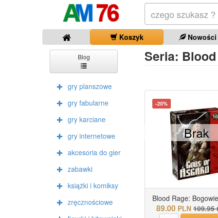
Koszyk
Nowości
Seria: Blood 
Blog
gry planszowe
gry fabularne
-20%
gry karciane
Brak
gry internetowe
akcesoria do gier
zabawki
książki i komiksy
Blood Rage: Bogowie.
zręcznościowe
89.00
PLN
109.95