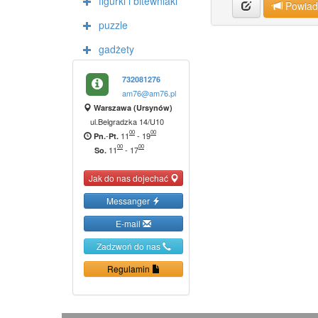
figurki i bitewniaki
Powia
puzzle
gadżety
732081276
am76@am76.pl
Warszawa (Ursynów)
ul.Belgradzka 14/U10
00
00
-
11
-
19
Pn.
Pt.
00
00
11
-
17
So.
Jak do nas dojechać
Messanger
E-mail
Zadzwoń do nas
Regulamin