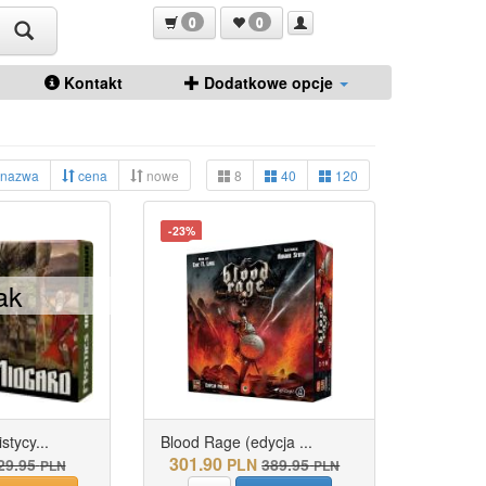
0
0
Kontakt
Dodatkowe opcje
nazwa
cena
nowe
8
40
120
-23%
ak
tycy...
Blood Rage (edycja ...
301.90
29.95
PLN
389.95
PLN
PLN