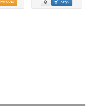
owiadom
Koszyk