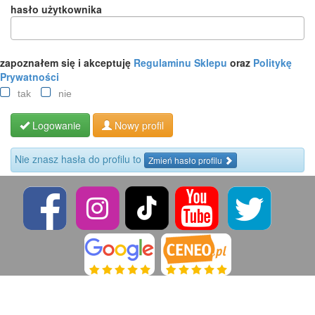
hasło użytkownika
zapoznałem się i akceptuję
Regulaminu Sklepu
oraz
Politykę
Prywatności
tak
nie
Logowanie
Nowy profil
Nie znasz hasła do profilu to
Zmień hasło profilu