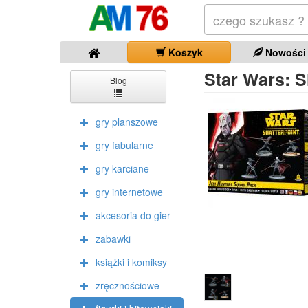
Koszyk
Nowości
Star Wars: S
Blog
gry planszowe
gry fabularne
gry karciane
gry internetowe
akcesoria do gier
zabawki
książki i komiksy
zręcznościowe