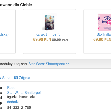
owane dla Ciebie
olska)
Karak 2 Imperium
Stolik dl
69.90
69.90
N
PLN
89.99
PL
PLN
rodukty z tej serii
Star Wars: Shatterpoint >>
Seria
Zdjęcia
nt
Rebel
ia
Star Wars: Shatterpoint
figurki i bitewniaki
ał
dodatki
ep
ta
841333121785