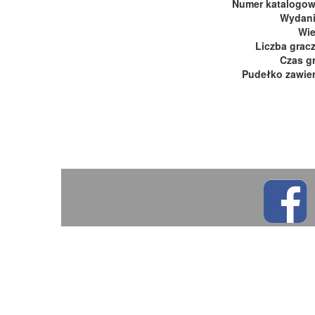
Numer katalogo
Wydan
Wi
Liczba grac
Czas g
Pudełko zawie