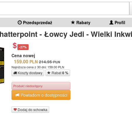
Przedsprzedaż
Rabaty
Profil
hatterpoint - Łowcy Jedi - Wielki Inkw
-27%
Cena nowej
159.00
PLN
214.95
PLN
Najniższa cena z 30 dni: 159.00 PLN
Koszty dostawy
Rabat
0 %
Produkt niedostępny
Powiadom o dostępności
Dodaj do schowka