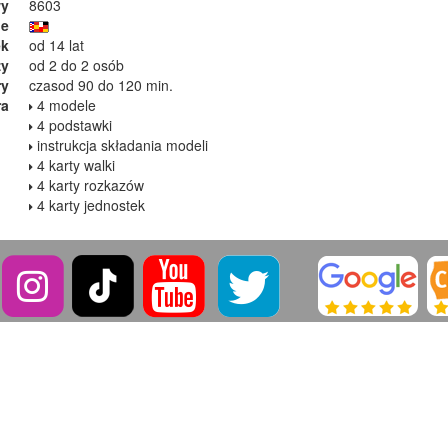
wy
8603
ie
ek
od 14 lat
zy
od 2 do 2 osób
ry
czasod 90 do 120 min.
ra
4 modele
4 podstawki
instrukcja składania modeli
4 karty walki
4 karty rozkazów
4 karty jednostek