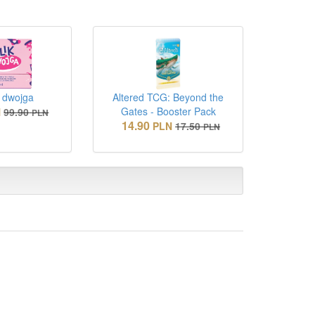
a dwojga
Altered TCG: Beyond the
Gates - Booster Pack
N
99.90
PLN
14.90
PLN
17.50
PLN