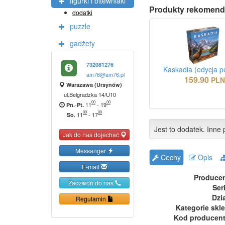
figurki i bitewniaki
Produkty rekomend
dodatki
puzzle
gadżety
732081276
Kaskadia (edycja p
am76@am76.pl
159.90
PL
Warszawa (Ursynów)
ul.Belgradzka 14/U10
00
00
-
11
-
19
Pn.
Pt.
00
00
11
-
17
So.
Jest to dodatek. Inne p
Jak do nas dojechać
Messanger
Cechy
Opis
E-mail
Produce
Zadzwoń do nas
Ser
Dzi
Regulamin
Kategorie skl
Kod producen