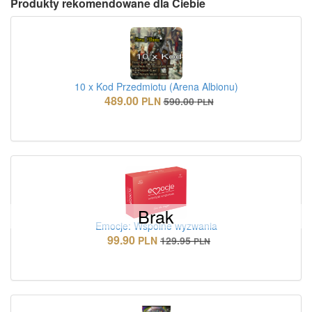
Produkty rekomendowane dla Ciebie
10 x Kod Przedmiotu (Arena Albionu)
489.00
PLN
590.00
PLN
Brak
Emocje: Wspólne wyzwania
99.90
PLN
129.95
PLN