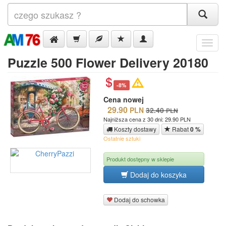
Menu
Puzzle 500 Flower Delivery 20180
-8%
Cena nowej
29.90
PLN
32.40
PLN
Najniższa cena z 30 dni: 29.90 PLN
Koszty dostawy
Rabat
0 %
Ostatnie sztuki
Produkt dostępny w sklepie
Dodaj do koszyka
Dodaj do schowka