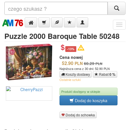
Menu
Puzzle 2000 Baroque Table 50248
-13%
Cena nowej
52.90
PLN
60.29
PLN
Najniższa cena z 30 dni: 52.90 PLN
Koszty dostawy
Rabat
0 %
Ostatnie sztuki
Produkt dostępny w sklepie
Dodaj do koszyka
Dodaj do schowka