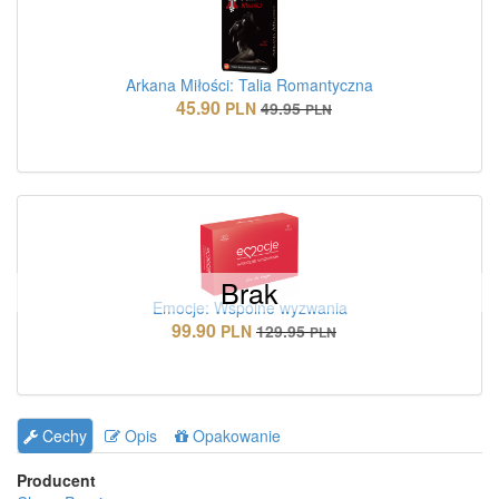
Arkana Miłości: Talia Romantyczna
45.90
PLN
49.95
PLN
Brak
Emocje: Wspólne wyzwania
99.90
PLN
129.95
PLN
Cechy
Opis
Opakowanie
Producent