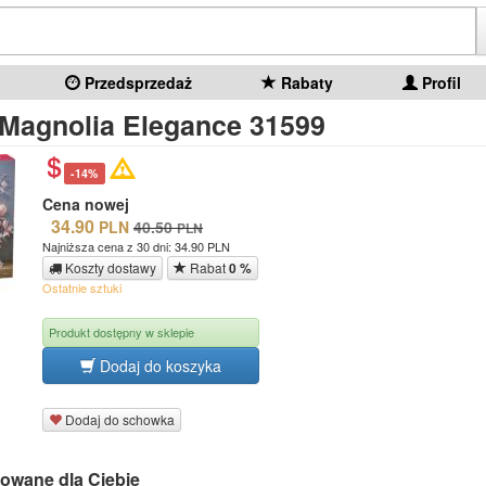
Przedsprzedaż
Rabaty
Profil
 Magnolia Elegance 31599
-14%
Cena nowej
34.90
PLN
40.50
PLN
Najniższa cena z 30 dni: 34.90 PLN
Koszty dostawy
Rabat
0 %
Ostatnie sztuki
Produkt dostępny w sklepie
Dodaj do koszyka
Dodaj do schowka
owane dla Ciebie