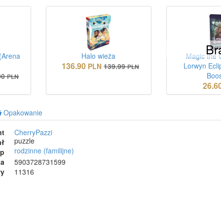
Br
 (Arena
Halo wieża
Magic the 
136.90
Lorwyn Ecli
PLN
139.99
PLN
Boos
00
PLN
26.6
Opakowanie
nt
CherryPazzi
puzzle
ał
rodzinne (familijne)
ep
ta
5903728731599
wy
11316