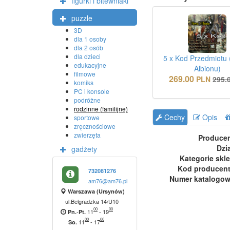
figurki i bitewniaki
puzzle
3D
dla 1 osoby
dla 2 osób
dla dzieci
5 x Kod Przedmiotu
edukacyjne
Albionu)
filmowe
269.00
PLN
295.
komiks
PC i konsole
podróżne
rodzinne (familijne)
Cechy
Opis
sportowe
zręcznościowe
zwierzęta
Produce
Dzi
gadżety
Kategorie skl
Kod producen
732081276
Numer katalogo
am76@am76.pl
Warszawa (Ursynów)
ul.Belgradzka 14/U10
00
00
-
11
-
19
Pn.
Pt.
00
00
11
-
17
So.