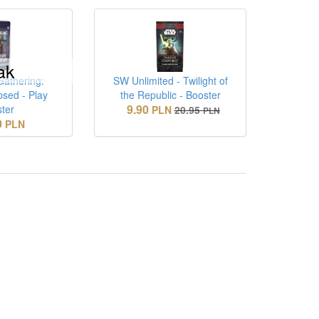
ak
Gathering:
SW Unlimited - Twilight of
psed - Play
the Republic - Booster
9.90
ter
PLN
20.95
PLN
0
PLN