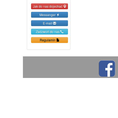
Jak do nas dojechać
Messanger
E-mail
Zadzwoń do nas
Regulamin