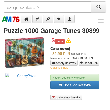
Menu
Puzzle 1000 Garage Tunes 30899
-14%
Cena nowej
34.90
PLN
40.50
PLN
Najniższa cena z 30 dni: 34.90 PLN
Koszty dostawy
Rabat
0 %
Ostatnie sztuki
Produkt dostępny w sklepie
Dodaj do koszyka
Dodaj do schowka