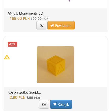
ANKH: Monumenty 3D
169.00
PLN
199.00
PLN
Powiadom
-26%
Kostka żółta: Squid...
2.90
PLN
3.90
PLN
Koszyk