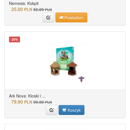
Nemesis: Kokpit
25.00
PLN
52.00
PLN
Powiadom
-20%
Ark Nova: Kioski i ...
79.90
PLN
99.00
PLN
Koszyk