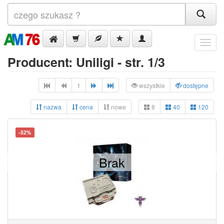
Menu
Producent: Uniligi - str. 1/3
1
wszystkie
dostępne
nazwa
cena
nowe
8
40
120
-52%
Brak