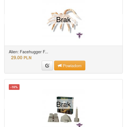
Brak
Alien: Facehugger F...
29.00
PLN
Powiadom
-16%
Brak