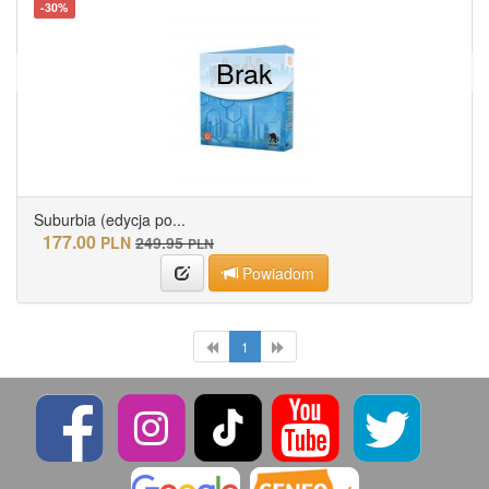
-30%
Brak
Suburbia (edycja po...
177.00
PLN
249.95
PLN
Powiadom
1