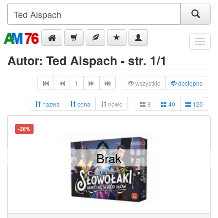
Menu
Autor: Ted Alspach - str. 1/1
1
wszystkie
dostępne
nazwa
cena
nowe
8
40
120
-26%
Brak