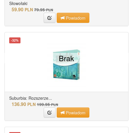
Słowołaki
59.90
PLN
79.95
PLN
Powiadom
-32%
Brak
Suburbia: Rozszerze...
136.90
PLN
199.95
PLN
Powiadom