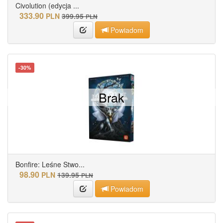
Civolution (edycja ...
333.90
PLN
399.95
PLN
Powiadom
-30%
Brak
Bonfire: Leśne Stwo...
98.90
PLN
139.95
PLN
Powiadom