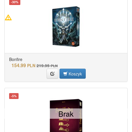
-30%
Bonfire
154.99
PLN
219.95
PLN
Koszyk
-5%
Brak