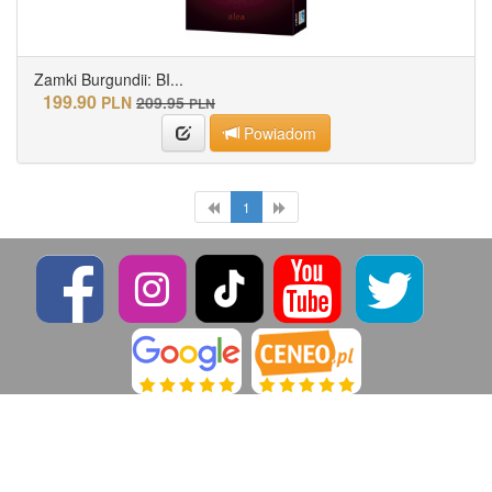
Zamki Burgundii: BI...
199.90
PLN
209.95
PLN
Powiadom
1