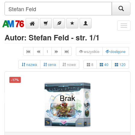
Menu
Autor: Stefan Feld - str. 1/1
1
wszystkie
dostępne
nazwa
cena
nowe
8
40
120
-17%
Brak