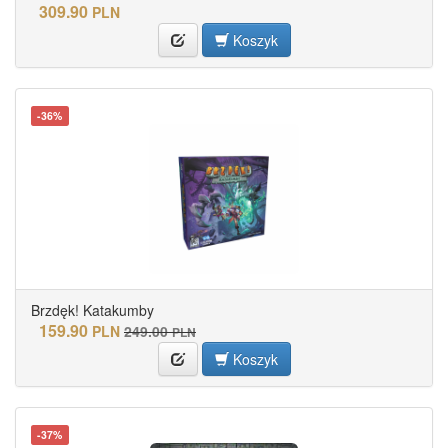
309.90
PLN
Koszyk
-36%
Brzdęk! Katakumby
159.90
PLN
249.00
PLN
Koszyk
-37%