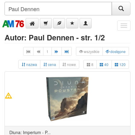
Menu
Autor: Paul Dennen - str. 1/2
1
wszystkie
dostępne
nazwa
cena
nowe
8
40
120
Diuna: Imperium - P...