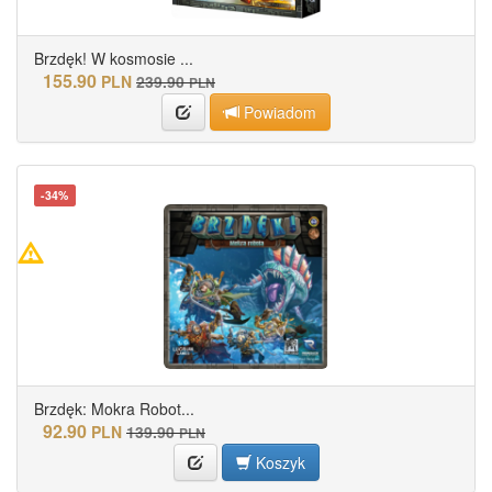
Brzdęk! W kosmosie ...
155.90
PLN
239.90
PLN
Powiadom
-34%
Brzdęk: Mokra Robot...
92.90
PLN
139.90
PLN
Koszyk