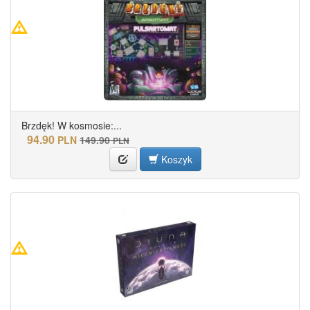
Brzdęk! W kosmosie:...
94.90
PLN
149.90
PLN
Koszyk