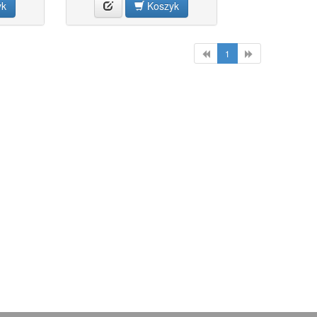
yk
Koszyk
1