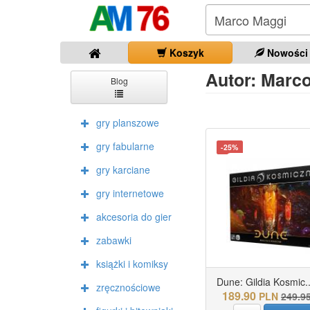
Koszyk
Nowości
Autor: Marco 
Blog
gry planszowe
gry fabularne
-25%
gry karciane
gry internetowe
akcesoria do gier
zabawki
książki i komiksy
Dune: Gildia Kosmic..
zręcznościowe
189.90
PLN
249.9