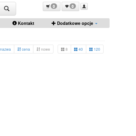
0
0
Kontakt
Dodatkowe opcje
nazwa
cena
nowe
8
40
120