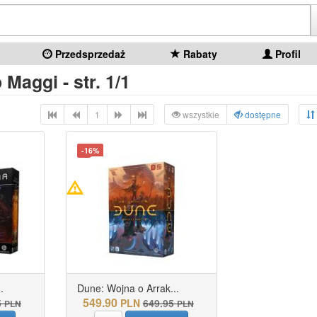
Przedsprzedaż
Rabaty
Profil
Maggi - str. 1/1
1
wszystkie
dostępne
-16%
.
Dune: Wojna o Arrak...
549.90
5
PLN
649.95
PLN
PLN