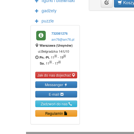
figurki i bitewniaki
Kosz
gadżety
puzzle
732081276
am76@am76.pl
Warszawa (Ursynów)
ul.Belgradzka 14/U10
00
00
-
11
-
19
Pn.
Pt.
00
00
11
-
17
So.
Jak do nas dojechać
Messanger
E-mail
Zadzwoń do nas
Regulamin