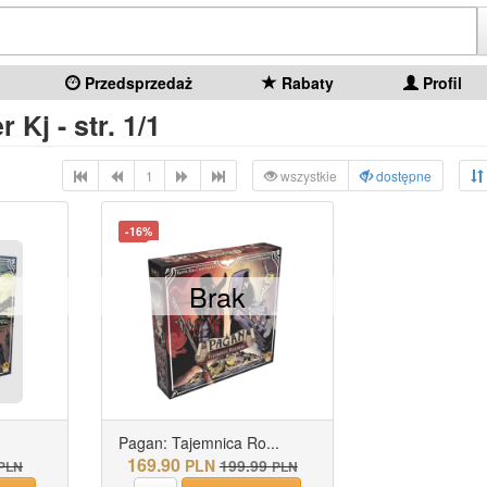
Przedsprzedaż
Rabaty
Profil
 Kj - str. 1/1
1
wszystkie
dostępne
-16%
Brak
Pagan: Tajemnica Ro...
169.90
PLN
199.99
PLN
PLN