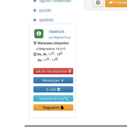
figurki i bitewniaki
Powia
puzzle
gadżety
732081276
am76@am76.pl
Warszawa (Ursynów)
ul.Belgradzka 14/U10
00
00
-
11
-
19
Pn.
Pt.
00
00
11
-
17
So.
Jak do nas dojechać
Messanger
E-mail
Zadzwoń do nas
Regulamin