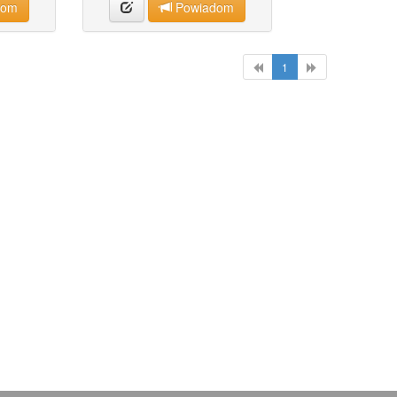
dom
Powiadom
1