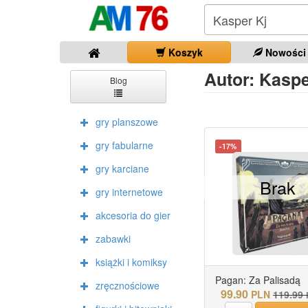
Koszyk
Nowości
Autor: Kasper
Blog
gry planszowe
gry fabularne
-17%
gry karciane
Brak
gry internetowe
akcesoria do gier
zabawki
książki i komiksy
Pagan: Za Palisadą
zręcznościowe
99.90
PLN
119.99