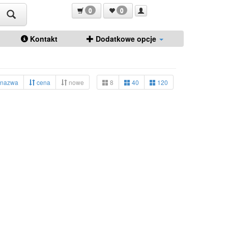
0
0
Kontakt
Dodatkowe opcje
nazwa
cena
nowe
8
40
120