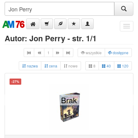
Menu
Autor: Jon Perry - str. 1/1
1
wszystkie
dostępne
nazwa
cena
nowe
8
40
120
-27%
Brak