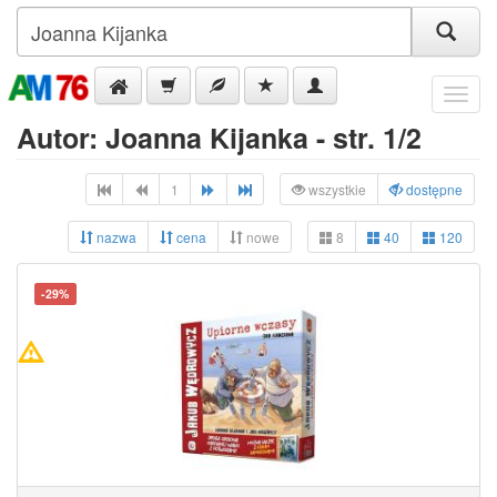
Menu
Autor: Joanna Kijanka - str. 1/2
1
wszystkie
dostępne
nazwa
cena
nowe
8
40
120
-29%