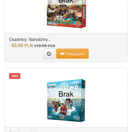
Osadnicy: Narodziny...
85.99
PLN
119.95
PLN
Powiadom
-28%
Brak