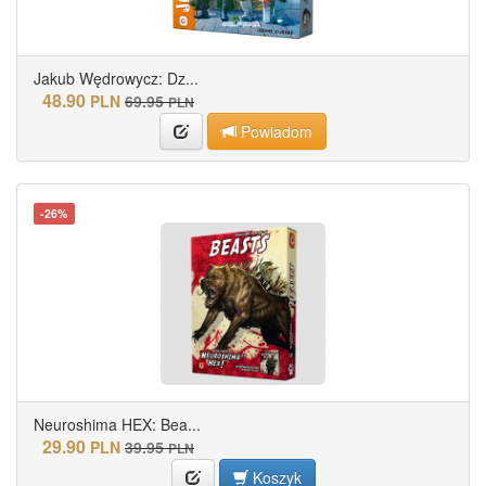
Jakub Wędrowycz: Dz...
48.90
PLN
69.95
PLN
Powiadom
-26%
Neuroshima HEX: Bea...
29.90
PLN
39.95
PLN
Koszyk