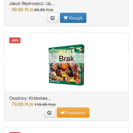
Jakub Wędrowycz: Up...
49.90
PLN
69.95
PLN
Koszyk
-35%
Brak
Osadnicy: Królestwa...
79.00
PLN
119.95
PLN
Powiadom