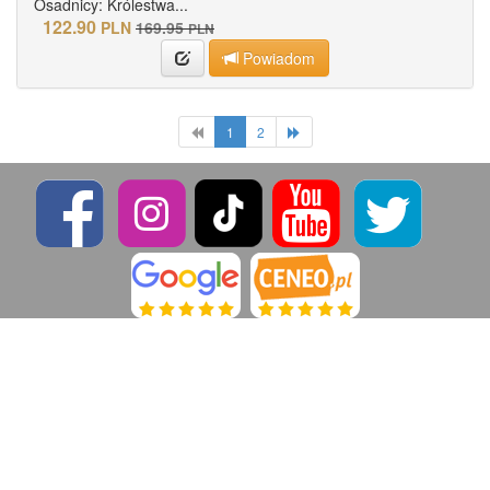
Osadnicy: Królestwa...
122.90
PLN
169.95
PLN
Powiadom
1
2