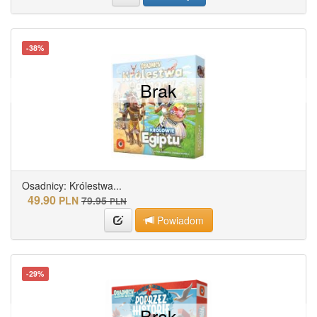
-38%
Brak
Osadnicy: Królestwa...
49.90
PLN
79.95
PLN
Powiadom
-29%
Brak