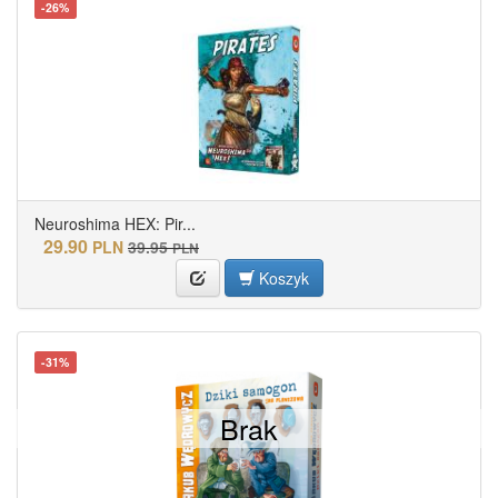
-26%
Neuroshima HEX: Pir...
29.90
PLN
39.95
PLN
Koszyk
-31%
Brak