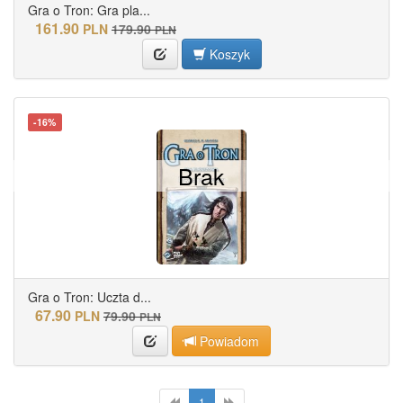
Gra o Tron: Gra pla...
161.90
PLN
179.90
PLN
Koszyk
-16%
Brak
Gra o Tron: Uczta d...
67.90
PLN
79.90
PLN
Powiadom
1