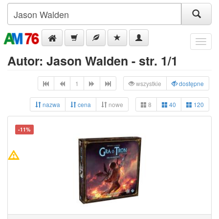
Menu
Autor: Jason Walden - str. 1/1
1
wszystkie
dostępne
nazwa
cena
nowe
8
40
120
-11%