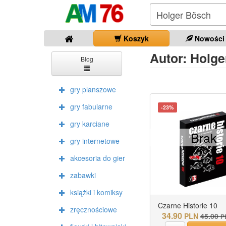
Koszyk
Nowości
Autor: Holger
Blog
gry planszowe
gry fabularne
-23%
gry karciane
Brak
gry internetowe
akcesoria do gier
zabawki
książki i komiksy
Czarne Historie 10
zręcznościowe
34.90
PLN
45.00
P