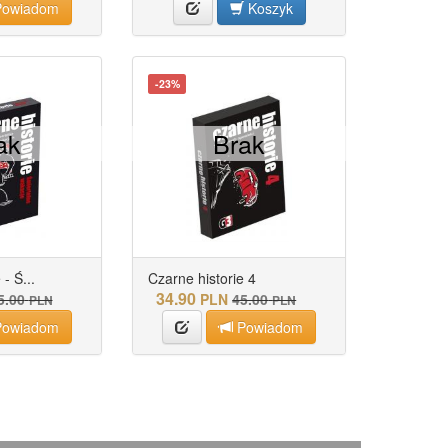
owiadom
Koszyk
-23%
ak
Brak
- Ś...
Czarne historie 4
34.90
5.00
PLN
45.00
PLN
PLN
owiadom
Powiadom