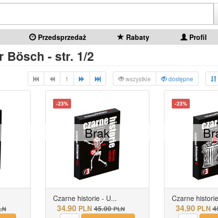
Przedsprzedaż
Rabaty
Profil
 Bösch - str. 1/2
1
wszystkie
dostępne
-23%
-23%
Brak
Br
Czarne historie - U...
Czarne historie
34.90
34.90
PLN
45.00
PLN
4
LN
PLN