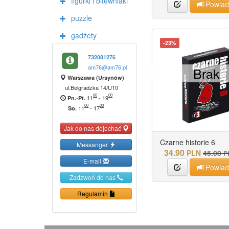
figurki i bitewniaki
Powia
puzzle
gadżety
-23%
732081276
am76@am76.pl
Brak
Warszawa (Ursynów)
ul.Belgradzka 14/U10
00
00
-
11
-
19
Pn.
Pt.
00
00
11
-
17
So.
Jak do nas dojechać
Czarne historie 6
Messanger
34.90
PLN
45.00
P
E-mail
Powia
Zadzwoń do nas
Regulamin