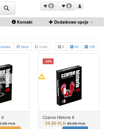
0
0
Kontakt
Dodatkowe opcje
nazwa
cena
nowe
8
40
120
-23%
ak
 9
Czarne Historie 8
34.90
5.00
PLN
45.00
PLN
PLN