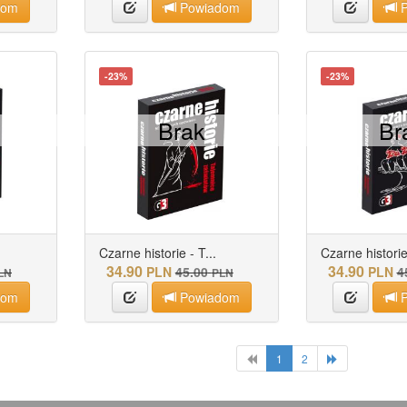
dom
Powiadom
P
-23%
-23%
Brak
Br
Czarne historie - T...
Czarne historie 
34.90
34.90
PLN
45.00
PLN
4
LN
PLN
dom
Powiadom
P
1
2