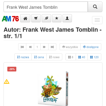
Menu
Autor: Frank West James Tomblin -
str. 1/1
1
wszystkie
dostępne
nazwa
cena
nowe
8
40
120
-28%