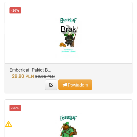
-26%
Brak
Emberleaf: Pakiet B...
29.90
PLN
39.95
PLN
Powiadom
-26%