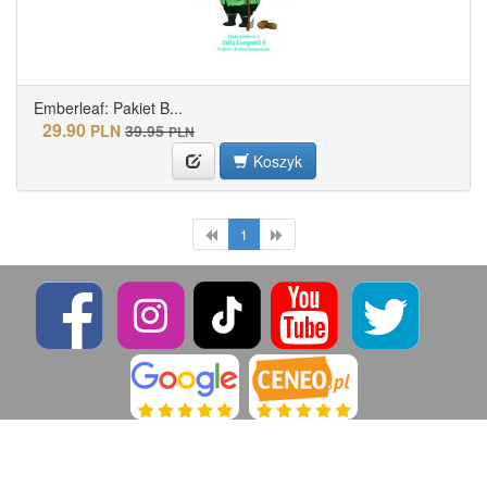
Emberleaf: Pakiet B...
29.90
PLN
39.95
PLN
Koszyk
1