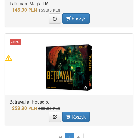
Talisman: Magia i M...
145.90
PLN
159.95
PLN
Koszyk
-15%
Betrayal at House o...
229.90
PLN
269.95
PLN
Koszyk
1