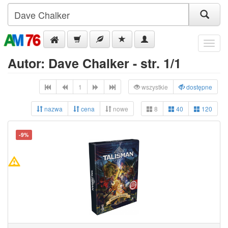
Menu
Autor: Dave Chalker - str. 1/1
1
wszystkie
dostępne
nazwa
cena
nowe
8
40
120
-9%