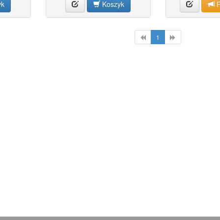
yk
Koszyk
P
1