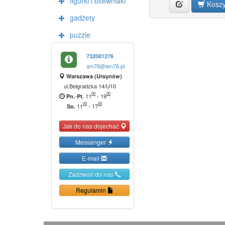
figurki i bitewniaki
Kosz
gadżety
puzzle
732081276
am76@am76.pl
Warszawa (Ursynów)
ul.Belgradzka 14/U10
00
00
-
11
-
19
Pn.
Pt.
00
00
11
-
17
So.
Jak do nas dojechać
Messanger
E-mail
Zadzwoń do nas
Regulamin