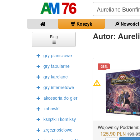
Koszyk
Nowości
Autor: Aureli
Blog
gry planszowe
gry fabularne
-38%
gry karciane
gry internetowe
akcesoria do gier
zabawki
książki i komiksy
Wojownicy Podziemi:.
zręcznościowe
125.90
PLN
199.9