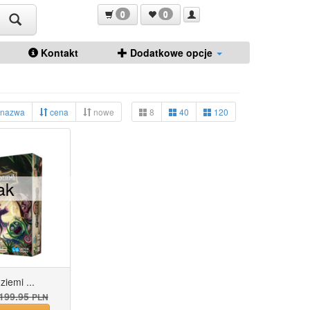
0
0
Kontakt
Dodatkowe opcje
nazwa
cena
nowe
8
40
120
ak
iemi ...
199.95
PLN