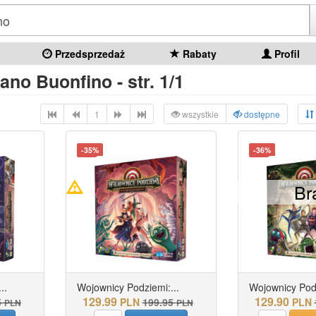
Przedsprzedaż
Rabaty
Profil
ano Buonfino - str. 1/1
1
wszystkie
dostępne
-35%
-36%
Br
..
Wojownicy Podziemi:...
Wojownicy Podz
129.99
129.90
5
PLN
199.95
PLN
PLN
PLN