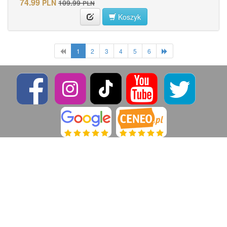
74.99
PLN
109.99
PLN
Koszyk
1
2
3
4
5
6