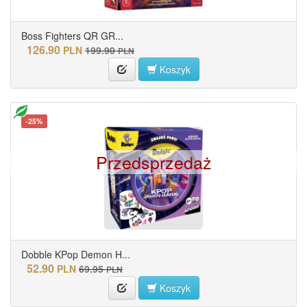
Boss Fighters QR GR...
126.90
PLN
199.90
PLN
Koszyk
-25%
Przedsprzedaż
Dobble KPop Demon H...
52.90
PLN
69.95
PLN
Koszyk