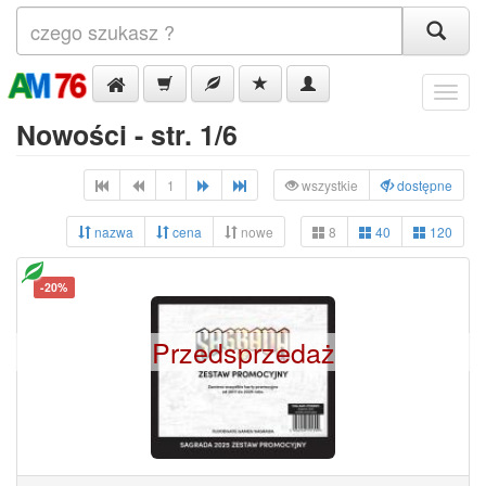
Menu
Nowości - str. 1/6
1
wszystkie
dostępne
nazwa
cena
nowe
8
40
120
-20%
Przedsprzedaż