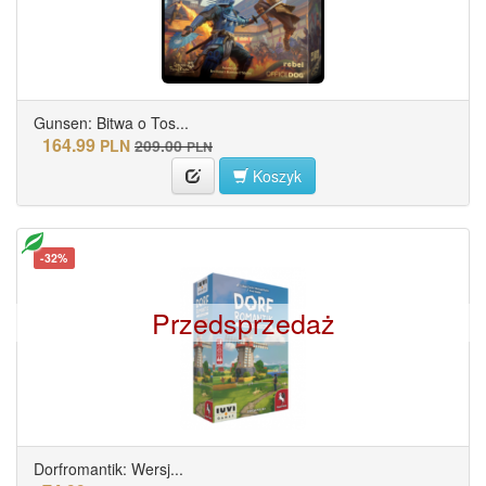
Gunsen: Bitwa o Tos...
164.99
PLN
209.00
PLN
Koszyk
-32%
Przedsprzedaż
Dorfromantik: Wersj...