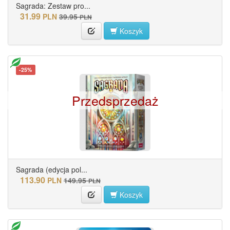
Sagrada: Zestaw pro...
31.99
PLN
39.95
PLN
Koszyk
-25%
Przedsprzedaż
Sagrada (edycja pol...
113.90
PLN
149.95
PLN
Koszyk