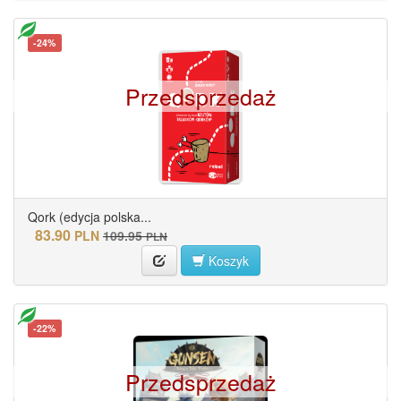
-24%
Przedsprzedaż
Qork (edycja polska...
83.90
PLN
109.95
PLN
Koszyk
-22%
Przedsprzedaż