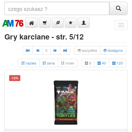
Menu
Gry karciane - str. 5/12
5
wszystkie
dostępne
nazwa
cena
nowe
8
40
120
-12%