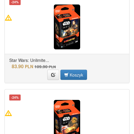
-24%
Star Wars: Unlimite...
83.90
PLN
109.90
PLN
Koszyk
-24%