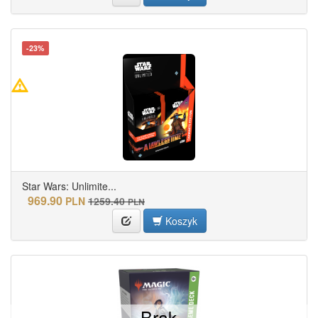
-23%
Star Wars: Unlimite...
969.90
PLN
1259.40
PLN
Koszyk
Brak