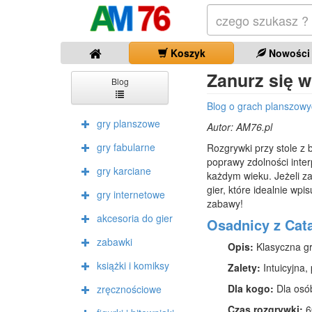
Koszyk
Nowości
Zanurz się w
Blog
Blog o grach planszowy
gry planszowe
Autor:
AM76.pl
gry fabularne
Rozgrywki przy stole z 
poprawy zdolności inte
gry karciane
każdym wieku. Jeżeli za
gier, które idealnie wp
gry internetowe
zabawy!
akcesoria do gier
Osadnicy z Cat
zabawki
Opis:
Klasyczna gra
książki i komiksy
Zalety:
Intuicyjna,
Dla kogo:
Dla osób,
zręcznościowe
Czas rozgrywki:
6