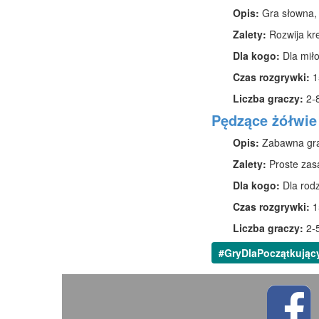
Opis:
Gra słowna, 
Zalety:
Rozwija kr
Dla kogo:
Dla miło
Czas rozgrywki:
1
Liczba graczy:
2-
Pędzące żółwie
Opis:
Zabawna gra r
Zalety:
Proste zasa
Dla kogo:
Dla rodz
Czas rozgrywki:
1
Liczba graczy:
2-
#GryDlaPoczątkując