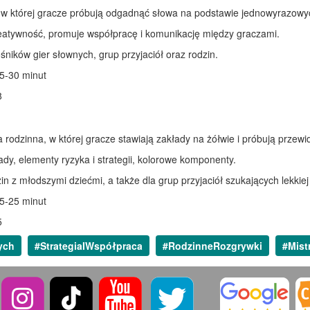
w której gracze próbują odgadnąć słowa na podstawie jednowyrazowy
eatywność, promuje współpracę i komunikację między graczami.
śników gier słownych, grup przyjaciół oraz rodzin.
5-30 minut
8
odzinna, w której gracze stawiają zakłady na żółwie i próbują przewidz
dy, elementy ryzyka i strategii, kolorowe komponenty.
in z młodszymi dziećmi, a także dla grup przyjaciół szukających lekkiej
5-25 minut
5
ych
#StrategiaIWspółpraca
#RodzinneRozgrywki
#Mist