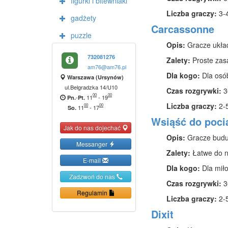
figurki i bitewniaki
Liczba graczy:
3-
gadżety
Carcassonne
puzzle
Opis:
Gracze układa
732081276
Zalety:
Proste zas
am76@am76.pl
Dla kogo:
Dla osób
Warszawa (Ursynów)
ul.Belgradzka 14/U10
Czas rozgrywki:
3
00
00
-
11
-
19
Pn.
Pt.
Liczba graczy:
2-
00
00
11
-
17
So.
Wsiąść do poci
Jak do nas dojechać
Opis:
Gracze buduj
Messanger
Zalety:
Łatwe do na
E-mail
Dla kogo:
Dla miło
Zadzwoń do nas
Czas rozgrywki:
3
Regulamin
Liczba graczy:
2-
Dixit