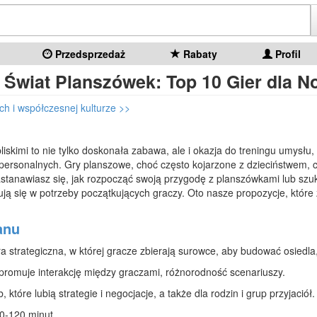
Przedsprzedaż
Rabaty
Profil
 Świat Planszówek: Top 10 Gier dla N
ch i współczesnej kulturze >>
bliskimi to nie tylko doskonała zabawa, ale i okazja do treningu umysłu,
rpersonalnych. Gry planszowe, choć często kojarzone z dzieciństwem, 
stanawiasz się, jak rozpocząć swoją przygodę z planszówkami lub szuka
isują się w potrzeby początkujących graczy. Oto nasze propozycje, któr
anu
 strategiczna, w której gracze zbierają surowce, aby budować osiedla, 
 promuje interakcję między graczami, różnorodność scenariuszy.
 które lubią strategie i negocjacje, a także dla rodzin i grup przyjaciół.
0-120 minut