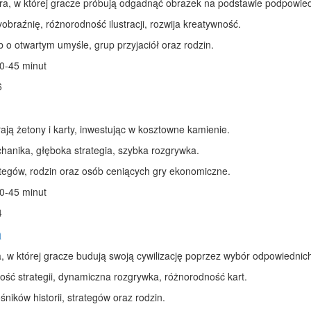
a, w której gracze próbują odgadnąć obrazek na podstawie podpowiedz
braźnię, różnorodność ilustracji, rozwija kreatywność.
 o otwartym umyśle, grup przyjaciół oraz rodzin.
0-45 minut
6
ają żetony i karty, inwestując w kosztowne kamienie.
anika, głęboka strategia, szybka rozgrywka.
tegów, rodzin oraz osób ceniących gry ekonomiczne.
0-45 minut
4
a
, w której gracze budują swoją cywilizację poprzez wybór odpowiednich
ć strategii, dynamiczna rozgrywka, różnorodność kart.
śników historii, strategów oraz rodzin.