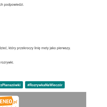
ch podpowiedzi.
ieć, który przekroczy linię mety jako pierwszy.
 rozrywki.
rzPlanszówki
#RozrywkaNaWieczór