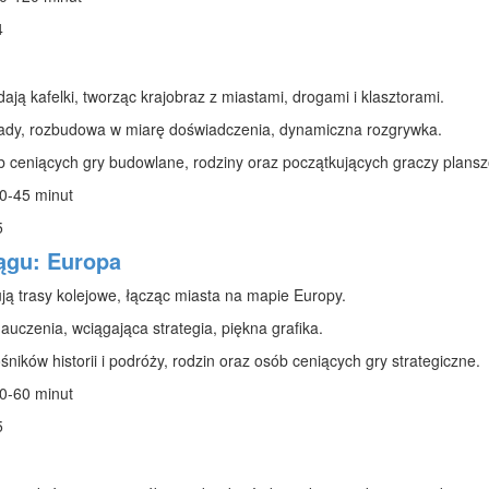
4
ją kafelki, tworząc krajobraz z miastami, drogami i klasztorami.
ady, rozbudowa w miarę doświadczenia, dynamiczna rozgrywka.
 ceniących gry budowlane, rodziny oraz początkujących graczy plans
0-45 minut
5
ągu: Europa
ą trasy kolejowe, łącząc miasta na mapie Europy.
uczenia, wciągająca strategia, piękna grafika.
śników historii i podróży, rodzin oraz osób ceniących gry strategiczne.
0-60 minut
5