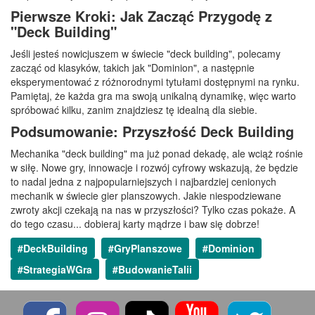
Pierwsze Kroki: Jak Zacząć Przygodę z
"Deck Building"
Jeśli jesteś nowicjuszem w świecie "deck building", polecamy
zacząć od klasyków, takich jak "Dominion", a następnie
eksperymentować z różnorodnymi tytułami dostępnymi na rynku.
Pamiętaj, że każda gra ma swoją unikalną dynamikę, więc warto
spróbować kilku, zanim znajdziesz tę idealną dla siebie.
Podsumowanie: Przyszłość Deck Building
Mechanika "deck building" ma już ponad dekadę, ale wciąż rośnie
w siłę. Nowe gry, innowacje i rozwój cyfrowy wskazują, że będzie
to nadal jedna z najpopularniejszych i najbardziej cenionych
mechanik w świecie gier planszowych. Jakie niespodziewane
zwroty akcji czekają na nas w przyszłości? Tylko czas pokaże. A
do tego czasu... dobieraj karty mądrze i baw się dobrze!
#DeckBuilding
#GryPlanszowe
#Dominion
#StrategiaWGra
#BudowanieTalii