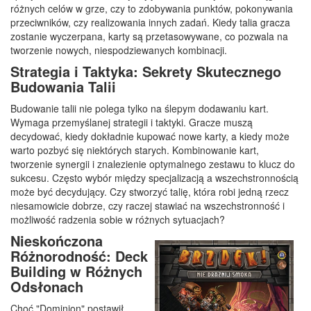
różnych celów w grze, czy to zdobywania punktów, pokonywania
przeciwników, czy realizowania innych zadań. Kiedy talia gracza
zostanie wyczerpana, karty są przetasowywane, co pozwala na
tworzenie nowych, niespodziewanych kombinacji.
Strategia i Taktyka: Sekrety Skutecznego
Budowania Talii
Budowanie talii nie polega tylko na ślepym dodawaniu kart.
Wymaga przemyślanej strategii i taktyki. Gracze muszą
decydować, kiedy dokładnie kupować nowe karty, a kiedy może
warto pozbyć się niektórych starych. Kombinowanie kart,
tworzenie synergii i znalezienie optymalnego zestawu to klucz do
sukcesu. Często wybór między specjalizacją a wszechstronnością
może być decydujący. Czy stworzyć talię, która robi jedną rzecz
niesamowicie dobrze, czy raczej stawiać na wszechstronność i
możliwość radzenia sobie w różnych sytuacjach?
Nieskończona
Różnorodność: Deck
Building w Różnych
Odsłonach
Choć "Dominion" postawił