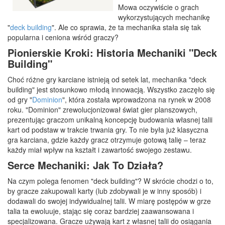
Mowa oczywiście o grach
wykorzystujących mechanikę
"
deck building
". Ale co sprawia, że ta mechanika stała się tak
popularna i ceniona wśród graczy?
Pionierskie Kroki: Historia Mechaniki "Deck
Building"
Choć różne gry karciane istnieją od setek lat, mechanika "deck
building" jest stosunkowo młodą innowacją. Wszystko zaczęło się
od gry "
Dominion
", która została wprowadzona na rynek w 2008
roku. "Dominion" zrewolucjonizował świat gier planszowych,
prezentując graczom unikalną koncepcję budowania własnej talii
kart od podstaw w trakcie trwania gry. To nie była już klasyczna
gra karciana, gdzie każdy gracz otrzymuje gotową talię – teraz
każdy miał wpływ na kształt i zawartość swojego zestawu.
Serce Mechaniki: Jak To Działa?
Na czym polega fenomen "deck building"? W skrócie chodzi o to,
by gracze zakupowali karty (lub zdobywali je w inny sposób) i
dodawali do swojej indywidualnej talii. W miarę postępów w grze
talia ta ewoluuje, stając się coraz bardziej zaawansowana i
specjalizowana. Gracze używają kart z własnej talii do osiągania