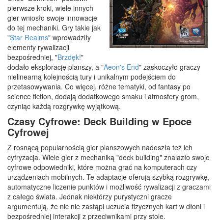
pierwsze kroki, wiele innych
gier wniosło swoje innowacje
do tej mechaniki. Gry takie jak
"
Star Realms
" wprowadziły
elementy rywalizacji
bezpośredniej, "
Brzdęk!
"
dodało eksplorację planszy, a "
Aeon's End
" zaskoczyło graczy
nielinearną kolejnością tury i unikalnym podejściem do
przetasowywania. Co więcej, różne tematyki, od fantasy po
science fiction, dodają dodatkowego smaku i atmosfery grom,
czyniąc każdą rozgrywkę wyjątkową.
Czasy Cyfrowe: Deck Building w Epoce
Cyfrowej
Z rosnącą popularnością gier planszowych nadeszła też ich
cyfryzacja. Wiele gier z mechaniką "deck building" znalazło swoje
cyfrowe odpowiedniki, które można grać na komputerach czy
urządzeniach mobilnych. Te adaptacje oferują szybką rozgrywkę,
automatyczne liczenie punktów i możliwość rywalizacji z graczami
z całego świata. Jednak niektórzy purystyczni gracze
argumentują, że nic nie zastąpi uczucia fizycznych kart w dłoni i
bezpośredniej interakcji z przeciwnikami przy stole.