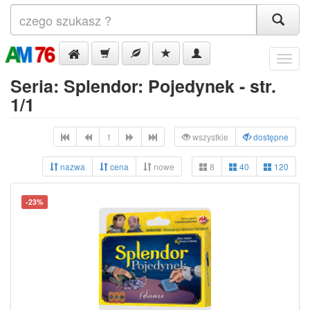
Menu
Seria: Splendor: Pojedynek - str.
1/1
1
wszystkie
dostępne
nazwa
cena
nowe
8
40
120
-23%