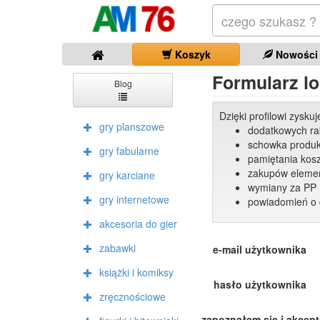
Koszyk
Nowości
Formularz lo
Blog
Dzięki profilowi zysku
gry planszowe
dodatkowych r
schowka produ
gry fabularne
pamiętania kos
zakupów elemen
gry karciane
wymiany za PP 
gry internetowe
powiadomień o 
akcesoria do gier
zabawki
e-mail użytkownika
książki i komiksy
hasło użytkownika
zręcznościowe
zapoznałem się i akcep