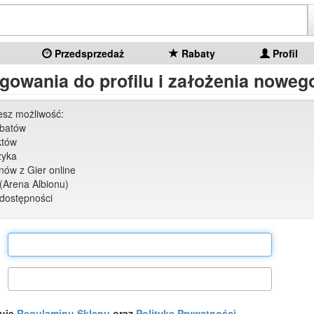
Przedsprzedaż
Rabaty
Profil
gowania do profilu i założenia nowego
jesz możliwość:
abatów
któw
zyka
ów z Gier online
(Arena Albionu)
dostępności
tuję
Regulaminu Sklepu
oraz
Politykę Prywatności