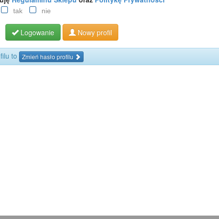
tak
nie
Logowanie
Nowy profil
filu to
Zmień hasło profilu