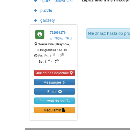
figurki i bitewniaki
puzzle
gadżety
732081276
Nie znasz hasła do pro
am76@am76.pl
Warszawa (Ursynów)
ul.Belgradzka 14/U10
00
00
-
11
-
19
Pn.
Pt.
00
00
11
-
17
So.
Jak do nas dojechać
Messanger
E-mail
Zadzwoń do nas
Regulamin