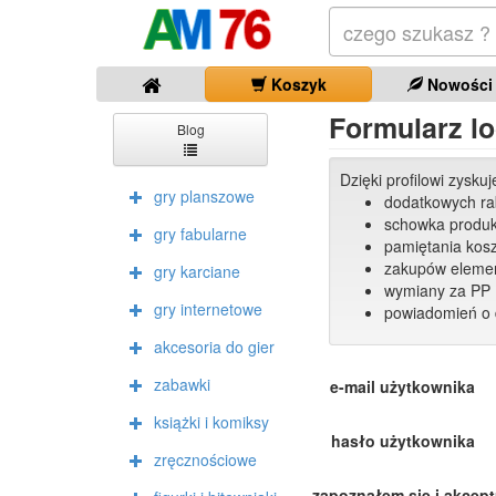
Koszyk
Nowości
Formularz lo
Blog
Dzięki profilowi zysku
gry planszowe
dodatkowych r
schowka produ
gry fabularne
pamiętania kos
zakupów elemen
gry karciane
wymiany za PP 
gry internetowe
powiadomień o 
akcesoria do gier
zabawki
e-mail użytkownika
książki i komiksy
hasło użytkownika
zręcznościowe
zapoznałem się i akcep