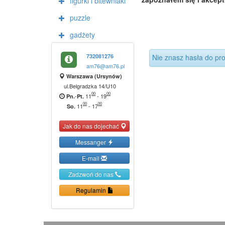
figurki i bitewniaki
puzzle
gadżety
732081276
Nie znasz hasła do pro
am76@am76.pl
Warszawa (Ursynów)
ul.Belgradzka 14/U10
00
00
-
11
-
19
Pn.
Pt.
00
00
11
-
17
So.
Jak do nas dojechać
Messanger
E-mail
Zadzwoń do nas
Regulamin