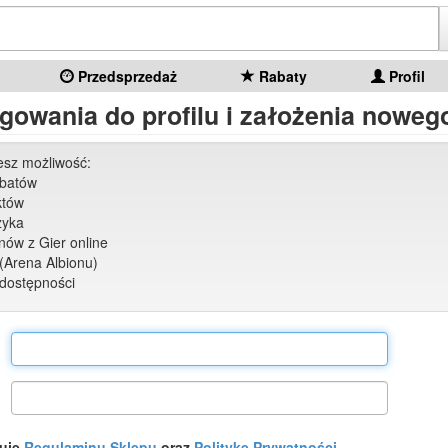
Przedsprzedaż
Rabaty
Profil
gowania do profilu i założenia nowego
jesz możliwość:
abatów
któw
zyka
ów z Gier online
(Arena Albionu)
dostępności
tuję
Regulaminu Sklepu
oraz
Politykę Prywatności