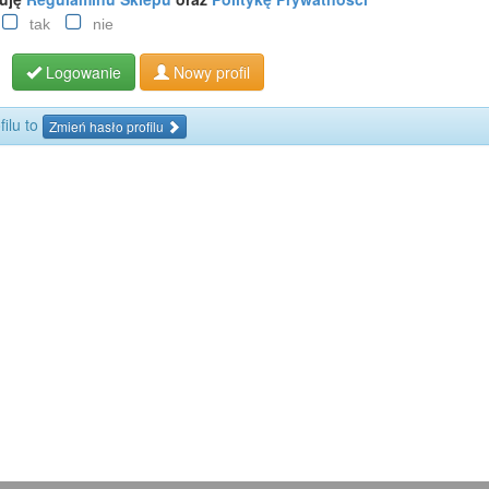
tak
nie
Logowanie
Nowy profil
filu to
Zmień hasło profilu