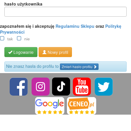
hasło użytkownika
zapoznałem się i akceptuję
Regulaminu Sklepu
oraz
Politykę
Prywatności
tak
nie
Logowanie
Nowy profil
Nie znasz hasła do profilu to
Zmień hasło profilu