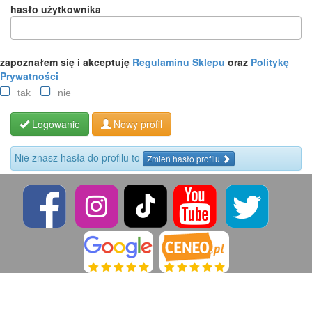
hasło użytkownika
zapoznałem się i akceptuję
Regulaminu Sklepu
oraz
Politykę
Prywatności
tak
nie
Logowanie
Nowy profil
Nie znasz hasła do profilu to
Zmień hasło profilu