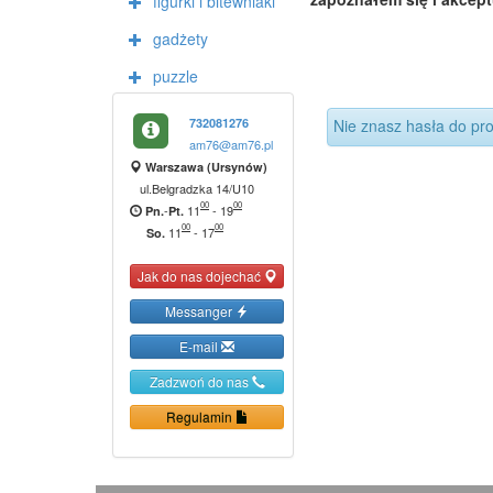
figurki i bitewniaki
gadżety
puzzle
732081276
Nie znasz hasła do pro
am76@am76.pl
Warszawa (Ursynów)
ul.Belgradzka 14/U10
00
00
-
11
-
19
Pn.
Pt.
00
00
11
-
17
So.
Jak do nas dojechać
Messanger
E-mail
Zadzwoń do nas
Regulamin