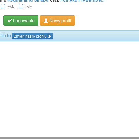
tak
nie
Logowanie
Nowy profil
filu to
Zmień hasło profilu