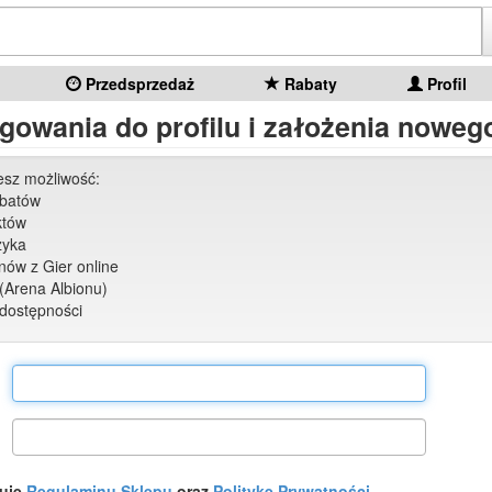
Przedsprzedaż
Rabaty
Profil
gowania do profilu i założenia nowego
jesz możliwość:
abatów
któw
zyka
ów z Gier online
(Arena Albionu)
dostępności
tuję
Regulaminu Sklepu
oraz
Politykę Prywatności