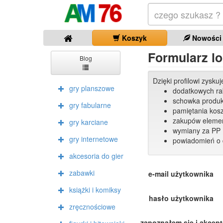
Koszyk
Nowości
Formularz lo
Blog
Dzięki profilowi zysku
gry planszowe
dodatkowych r
schowka produ
gry fabularne
pamiętania kos
zakupów elemen
gry karciane
wymiany za PP 
gry internetowe
powiadomień o 
akcesoria do gier
zabawki
e-mail użytkownika
książki i komiksy
hasło użytkownika
zręcznościowe
zapoznałem się i akcep