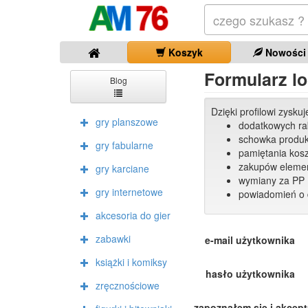
Koszyk
Nowości
Formularz lo
Blog
Dzięki profilowi zysku
gry planszowe
dodatkowych r
schowka produ
gry fabularne
pamiętania kos
zakupów elemen
gry karciane
wymiany za PP 
gry internetowe
powiadomień o 
akcesoria do gier
zabawki
e-mail użytkownika
książki i komiksy
hasło użytkownika
zręcznościowe
zapoznałem się i akcep