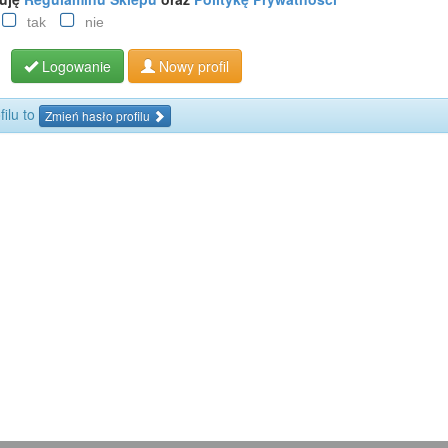
tak
nie
Logowanie
Nowy profil
filu to
Zmień hasło profilu