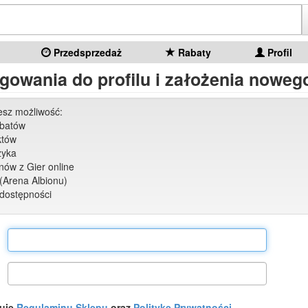
Przedsprzedaż
Rabaty
Profil
gowania do profilu i założenia nowego
jesz możliwość:
abatów
któw
zyka
ów z Gier online
(Arena Albionu)
dostępności
tuję
Regulaminu Sklepu
oraz
Politykę Prywatności