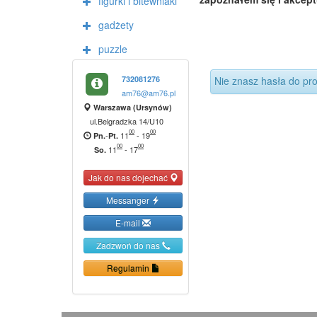
figurki i bitewniaki
gadżety
puzzle
732081276
Nie znasz hasła do pro
am76@am76.pl
Warszawa (Ursynów)
ul.Belgradzka 14/U10
00
00
-
11
-
19
Pn.
Pt.
00
00
11
-
17
So.
Jak do nas dojechać
Messanger
E-mail
Zadzwoń do nas
Regulamin