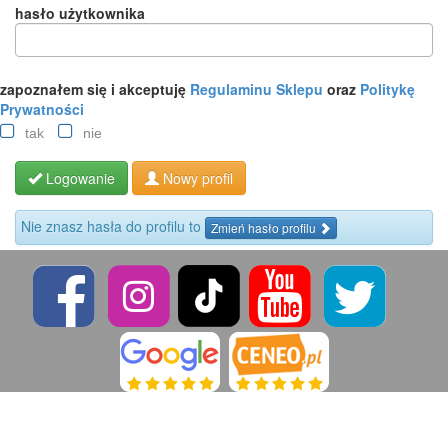
hasło użytkownika
zapoznałem się i akceptuję
Regulaminu Sklepu
oraz
Politykę
Prywatności
tak
nie
Logowanie
Nowy profil
Nie znasz hasła do profilu to
Zmień hasło profilu