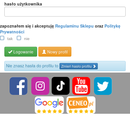
hasło użytkownika
zapoznałem się i akceptuję
Regulaminu Sklepu
oraz
Politykę
Prywatności
tak
nie
Logowanie
Nowy profil
Nie znasz hasła do profilu to
Zmień hasło profilu