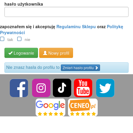
hasło użytkownika
zapoznałem się i akceptuję
Regulaminu Sklepu
oraz
Politykę
Prywatności
tak
nie
Logowanie
Nowy profil
Nie znasz hasła do profilu to
Zmień hasło profilu