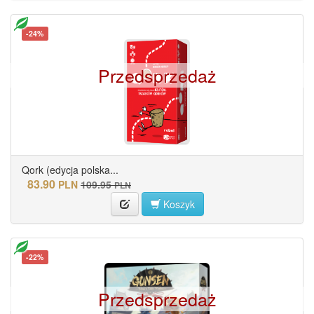
-24%
Przedsprzedaż
Qork (edycja polska...
83.90
PLN
109.95
PLN
Koszyk
-22%
Przedsprzedaż