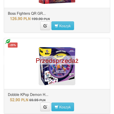
Boss Fighters QR GR...
126.90
PLN
199.90
PLN
Koszyk
-25%
Przedsprzedaż
Dobble KPop Demon H...
52.90
PLN
69.95
PLN
Koszyk