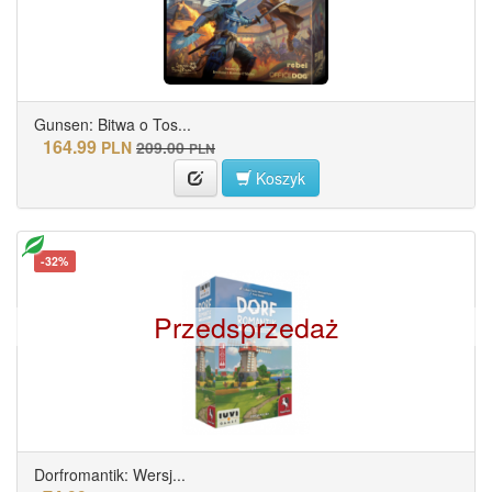
Gunsen: Bitwa o Tos...
164.99
PLN
209.00
PLN
Koszyk
-32%
Przedsprzedaż
Dorfromantik: Wersj...