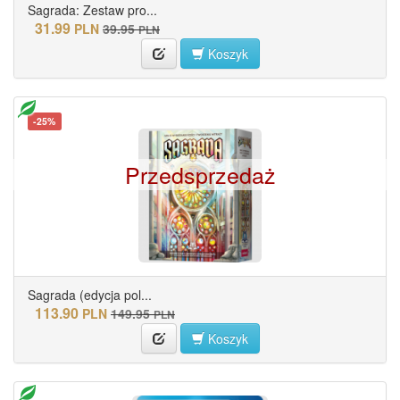
Sagrada: Zestaw pro...
31.99
PLN
39.95
PLN
Koszyk
-25%
Przedsprzedaż
Sagrada (edycja pol...
113.90
PLN
149.95
PLN
Koszyk