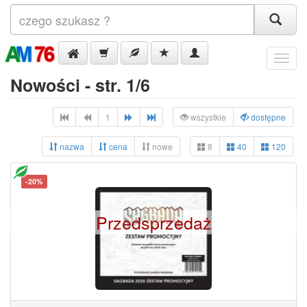
Menu
Nowości - str. 1/6
1
wszystkie
dostępne
nazwa
cena
nowe
8
40
120
-20%
Przedsprzedaż