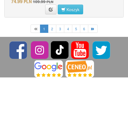
74.99
PLN
109.99
PLN
Koszyk
1
2
3
4
5
6