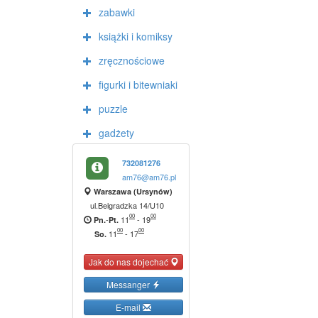
zabawki
książki i komiksy
zręcznościowe
figurki i bitewniaki
puzzle
gadżety
732081276
am76@am76.pl
Warszawa (Ursynów)
ul.Belgradzka 14/U10
00
00
-
11
-
19
Pn.
Pt.
00
00
11
-
17
So.
Jak do nas dojechać
Messanger
E-mail