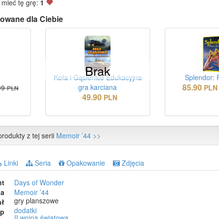
 mieć tę grę:
1
owane dla Ciebie
Brak
Koła i Gąsienice Edukacyjna
Splendor: 
85.90
gra karciana
99
PLN
PLN
49.90
PLN
rodukty z tej serii
Memoir ’44 >>
Linki
Seria
Opakowanie
Zdjęcia
nt
Days of Wonder
ia
Memoir ’44
gry planszowe
ał
dodatki
ep
II wojna światowa