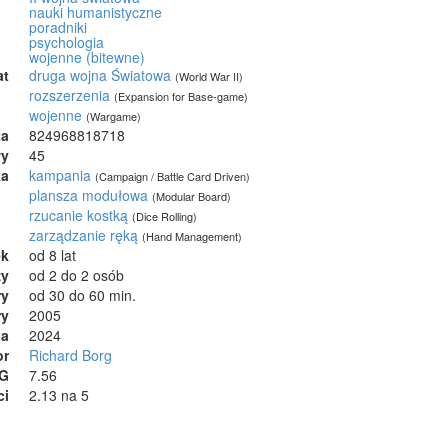
nauki humanistyczne
poradniki
psychologia
wojenne (bitewne)
at
druga wojna Światowa
(World War II)
rozszerzenia
(Expansion for Base-game)
wojenne
(Wargame)
ta
824968818718
wy
45
ka
kampania
(Campaign / Battle Card Driven)
plansza modułowa
(Modular Board)
rzucanie kostką
(Dice Rolling)
zarządzanie ręką
(Hand Management)
ek
od 8 lat
zy
od 2 do 2 osób
ry
od 30 do 60 min.
ry
2005
ia
2024
or
Richard Borg
GG
7.56
ci
2.13 na 5