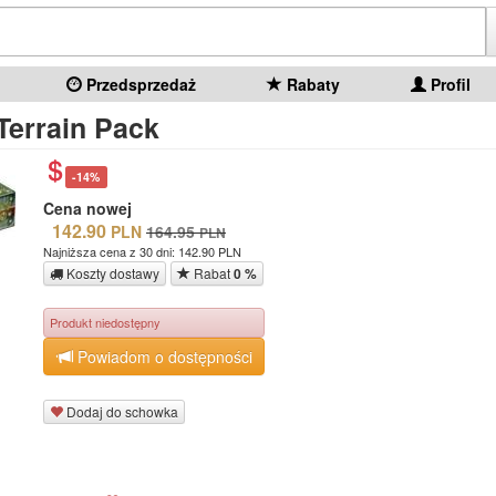
Przedsprzedaż
Rabaty
Profil
Terrain Pack
-14%
Cena nowej
142.90
PLN
164.95
PLN
Najniższa cena z 30 dni: 142.90 PLN
Koszty dostawy
Rabat
0 %
Produkt niedostępny
Powiadom o dostępności
Dodaj do schowka