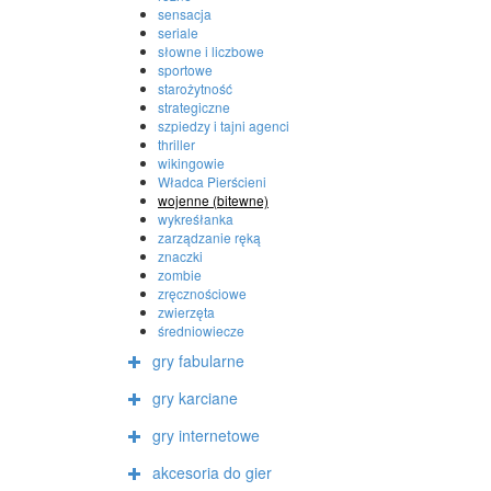
sensacja
seriale
słowne i liczbowe
sportowe
starożytność
strategiczne
szpiedzy i tajni agenci
thriller
wikingowie
Władca Pierścieni
wojenne (bitewne)
wykreśłanka
zarządzanie ręką
znaczki
zombie
zręcznościowe
zwierzęta
średniowiecze
gry fabularne
gry karciane
gry internetowe
akcesoria do gier