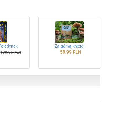
Pojedynek
Za górną knieję!
59.99
109.95
PLN
PLN