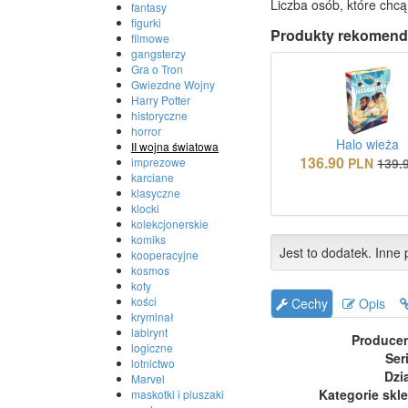
Liczba osób, które chcą
fantasy
figurki
Produkty rekomend
filmowe
gangsterzy
Gra o Tron
Gwiezdne Wojny
Harry Potter
historyczne
horror
Halo wieża
II wojna światowa
136.90
PLN
139.
imprezowe
karciane
klasyczne
klocki
kolekcjonerskie
komiks
Jest to dodatek. Inne p
kooperacyjne
kosmos
koty
kości
Cechy
Opis
kryminał
labirynt
Produce
logiczne
Ser
lotnictwo
Dzi
Marvel
Kategorie skl
maskotki i pluszaki