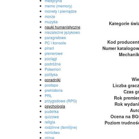
medycyna
memo (memory)
monety i pieniądze
morze
muzyka
Kategorie świ
nauki humanistyczne
niezależne językowo
paragrafowe
Kod producen
PC i konsole
Numer katalogo
piraci
plenerowe
Mechani
pociągi
podróżne
Pokemon
polityka
Wi
poradniki
Liczba grac
postapo
prehistoria
Czas g
PRL
Rok premie
przygodowe (RPG)
Rok wydan
psychologia
Aut
pudełka
Ocena na B
quizowe
religia
Poziom trudnoś
rodzinne (familijne)
rolnictwo
różne