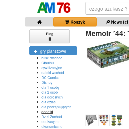
Koszyk
Nowości
Memoir ’44: 
Blog
gry planszowe
bliski wschód
Cthulhu
cywilizacyjne
daleki wschód
DC Comics
Disney
dla 1 osoby
dla 2 osób
dla dorosłych
dla dzieci
dla początkujących
dodatki
Dziki Zachód
edukacyjne
ekonomiczne