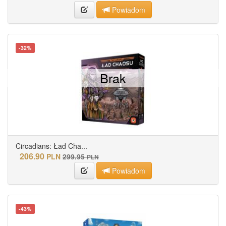
Powiadom
-32%
Brak
Circadians: Ład Cha...
206.90
PLN
299.95
PLN
Powiadom
-43%