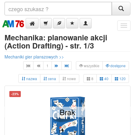
Menu
Mechanika: planowanie akcji
(Action Drafting) - str. 1/3
Mechaniki gier planszowych >>
1
wszystkie
dostępne
nazwa
cena
nowe
8
40
120
-23%
Brak