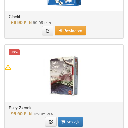
Ciapki
69.90
PLN
89.95
PLN
Powiadom
-29%
Biały Zamek
99.90
PLN
139.95
PLN
Koszyk