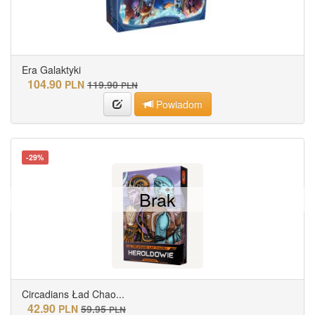
Era Galaktyki
104.90
PLN
119.90
PLN
Powiadom
-29%
Brak
Circadians Ład Chao...
42.90
PLN
59.95
PLN