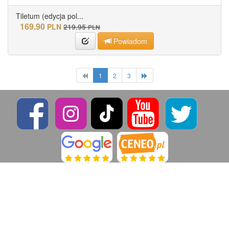
Tiletum (edycja pol...
169.90
PLN
219.95
PLN
Powiadom
1
2
3