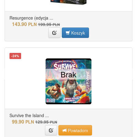
Resurgence (edycja ...
143.90
PLN
199.95
PLN
Koszyk
-24%
Brak
Survive the Island ...
99.90
PLN
129.95
PLN
Powiadom