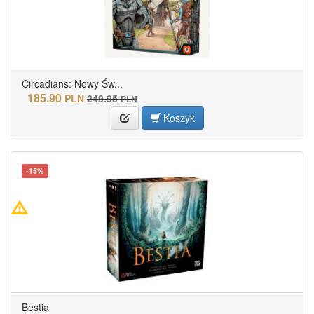
Circadians: Nowy Św...
185.90
PLN
249.95
PLN
Koszyk
-15%
Bestia