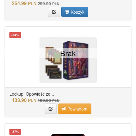
254.99
PLN
299.90
PLN
Koszyk
-34%
Brak
Lockup: Opowieść ze...
133.90
PLN
199.90
PLN
Powiadom
-37%