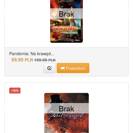
Brak
Pandemia: Na krawęd...
69.90
PLN
109.95
PLN
Powiadom
-16%
Brak