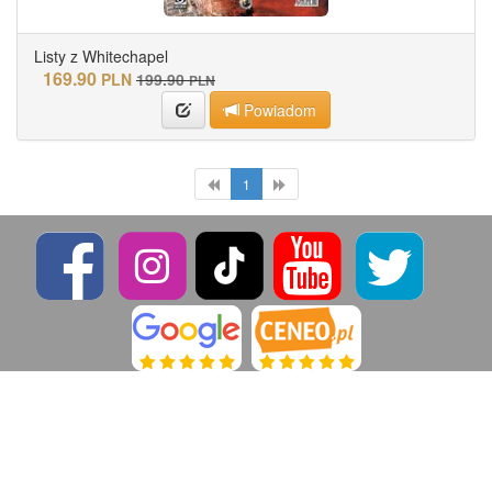
Listy z Whitechapel
169.90
PLN
199.90
PLN
Powiadom
1