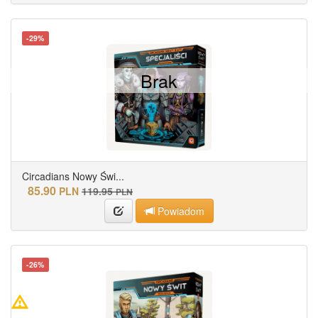
-29%
Brak
Circadians Nowy Świ...
85.90
PLN
119.95
PLN
Powiadom
-26%