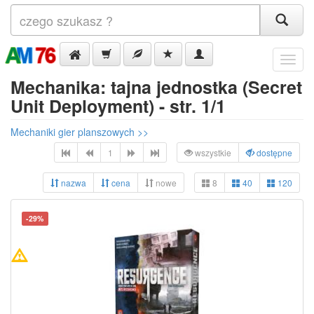
Menu
Mechanika: tajna jednostka (Secret
Unit Deployment) - str. 1/1
Mechaniki gier planszowych >>
1
wszystkie
dostępne
nazwa
cena
nowe
8
40
120
-29%