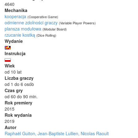
4640
Mechanika
kooperacja
(Cooperative Game)
odmienne zdolności graczy
(Variable Player Powers)
plansza modułowa
(Modular Board)
rzucanie kostką
(Dice Rolling)
Wydanie
Instrukcja
Wiek
od 10 lat
Liczba graczy
od 1 do 6 osób
Czas gry
od 60 do 90 min.
Rok premiery
2015
Rok wydania
2019
Autor
Raphaël Guiton, Jean-Baptiste Lullien, Nicolas Raoult