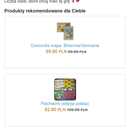
Liczba osób, które chcą mieć tę grę:
4
Produkty rekomendowane dla Ciebie
Concordia mapa: Britannia/Germania
69.90
PLN
99.99
PLN
Patchwork (edycja polska)
82.90
PLN
109.95
PLN