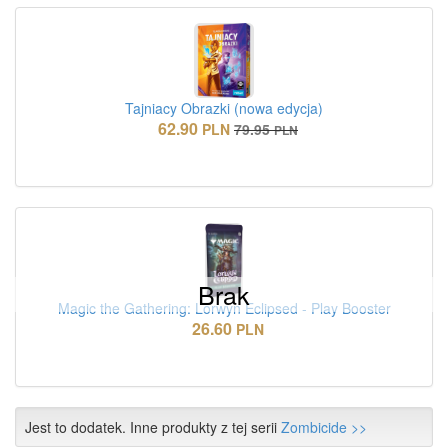
Tajniacy Obrazki (nowa edycja)
62.90
PLN
79.95
PLN
Brak
Magic the Gathering: Lorwyn Eclipsed - Play Booster
26.60
PLN
Jest to dodatek. Inne produkty z tej serii
Zombicide >>