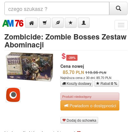
Menu
Zombicide: Zombie Bosses Zestaw
Abominacji
-29%
Cena nowej
85.70
PLN
119.95
PLN
Najniższa cena z 30 dni: 85.70 PLN
Koszty dostawy
Rabat
0 %
Produkt niedostępny
Powiadom o dostępności
Dodaj do schowka