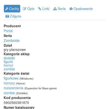
Cechy
Opis
Linki
Seria
Opakowanie
Zdjęcia
Producent
Portal
Seria
Zombicide
Dział
gry planszowe
Kategorie sklep
dodatki
figurki
horror
zombie
Kategorie świat
figurkowe
(Miniatures)
horrory
(Horror)
rozszerzenia
(Expansion for Base-game)
zombie
(Zombies)
Kod producenta
5902560381870
Numer katalogowy