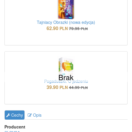
Tajniacy Obrazki (nowa edycja)
62.90
PLN
79.95
PLN
Brak
Pogaduszki. O jedzeniu
39.90
PLN
44.99
PLN
Cechy
Opis
Producent