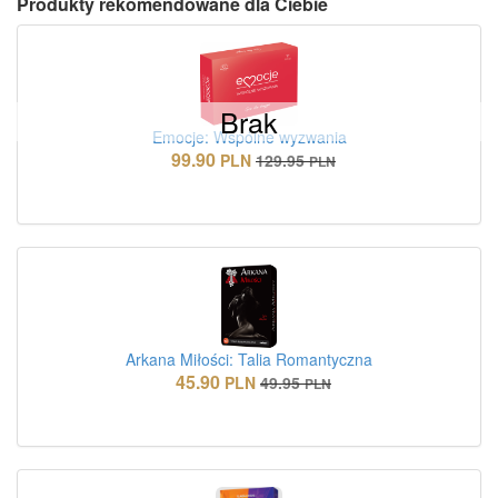
Produkty rekomendowane dla Ciebie
Brak
Emocje: Wspólne wyzwania
99.90
PLN
129.95
PLN
Arkana Miłości: Talia Romantyczna
45.90
PLN
49.95
PLN