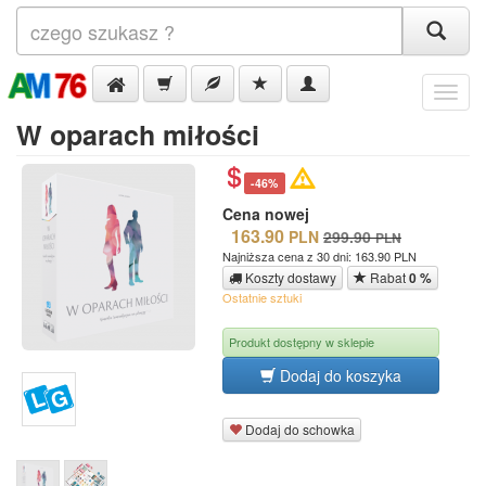
Menu
W oparach miłości
-46%
Cena nowej
163.90
PLN
299.90
PLN
Najniższa cena z 30 dni: 163.90 PLN
Koszty dostawy
Rabat
0 %
Ostatnie sztuki
Produkt dostępny w sklepie
Dodaj do koszyka
Dodaj do schowka