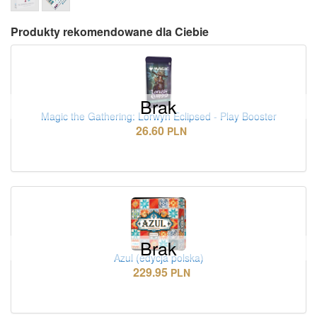
Produkty rekomendowane dla Ciebie
Brak
Magic the Gathering: Lorwyn Eclipsed - Play Booster
26.60
PLN
Brak
Azul (edycja polska)
229.95
PLN