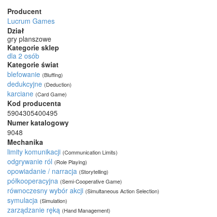
Producent
Lucrum Games
Dział
gry planszowe
Kategorie sklep
dla 2 osób
Kategorie świat
blefowanie
(Bluffing)
dedukcyjne
(Deduction)
karciane
(Card Game)
Kod producenta
5904305400495
Numer katalogowy
9048
Mechanika
limity komunikacji
(Communication Limits)
odgrywanie ról
(Role Playing)
opowiadanie / narracja
(Storytelling)
półkooperacyjna
(Semi-Cooperative Game)
równoczesny wybór akcji
(Simultaneous Action Selection)
symulacja
(Simulation)
zarządzanie ręką
(Hand Management)