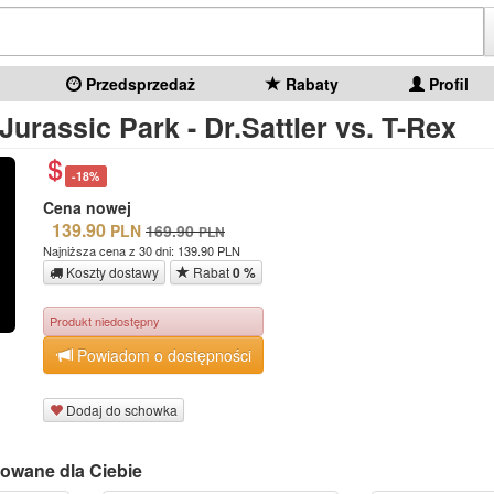
Przedsprzedaż
Rabaty
Profil
urassic Park - Dr.Sattler vs. T-Rex
-18%
Cena nowej
139.90
PLN
169.90
PLN
Najniższa cena z 30 dni: 139.90 PLN
Koszty dostawy
Rabat
0 %
Produkt niedostępny
Powiadom o dostępności
Dodaj do schowka
owane dla Ciebie