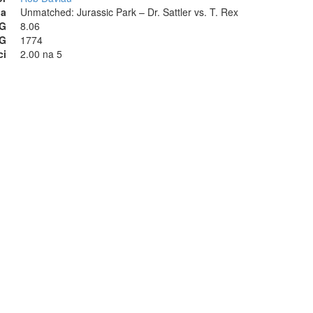
na
Unmatched: Jurassic Park – Dr. Sattler vs. T. Rex
GG
8.06
GG
1774
ci
2.00 na 5