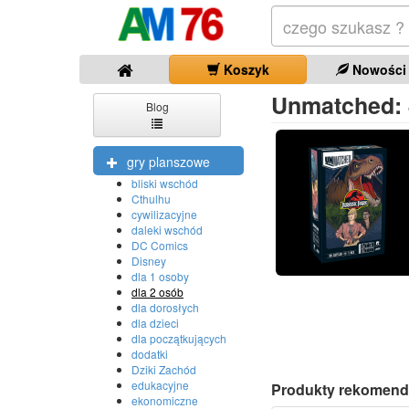
Koszyk
Nowości
Unmatched: J
Blog
gry planszowe
bliski wschód
Cthulhu
cywilizacyjne
daleki wschód
DC Comics
Disney
dla 1 osoby
dla 2 osób
dla dorosłych
dla dzieci
dla początkujących
dodatki
Dziki Zachód
edukacyjne
Produkty rekomend
ekonomiczne