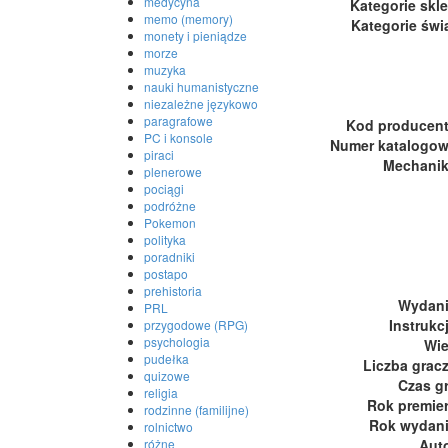
medycyna
Kategorie skl
memo (memory)
Kategorie świ
monety i pieniądze
morze
muzyka
nauki humanistyczne
niezależne językowo
paragrafowe
Kod producen
PC i konsole
Numer katalogo
piraci
Mechani
plenerowe
pociągi
podróżne
Pokemon
polityka
poradniki
postapo
prehistoria
Wydan
PRL
Instrukc
przygodowe (RPG)
psychologia
Wi
pudełka
Liczba grac
quizowe
Czas g
religia
Rok premie
rodzinne (familijne)
Rok wydan
rolnictwo
Aut
różne