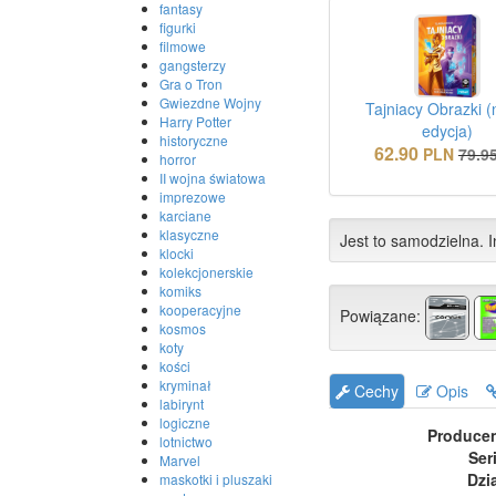
fantasy
figurki
filmowe
gangsterzy
Gra o Tron
Gwiezdne Wojny
Tajniacy Obrazki 
Harry Potter
edycja)
historyczne
62.90
PLN
79.9
horror
II wojna światowa
imprezowe
karciane
klasyczne
Jest to samodzielna. I
klocki
kolekcjonerskie
komiks
kooperacyjne
Powiązane:
kosmos
koty
kości
kryminał
Cechy
Opis
labirynt
logiczne
Produce
lotnictwo
Ser
Marvel
Dzi
maskotki i pluszaki