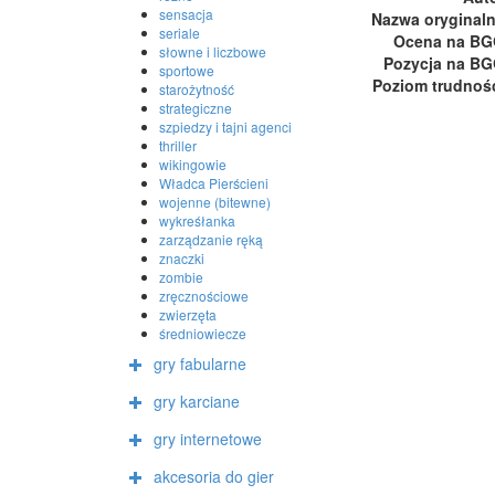
sensacja
Nazwa oryginal
seriale
Ocena na B
słowne i liczbowe
Pozycja na B
sportowe
Poziom trudnoś
starożytność
strategiczne
szpiedzy i tajni agenci
thriller
wikingowie
Władca Pierścieni
wojenne (bitewne)
wykreśłanka
zarządzanie ręką
znaczki
zombie
zręcznościowe
zwierzęta
średniowiecze
gry fabularne
gry karciane
gry internetowe
akcesoria do gier