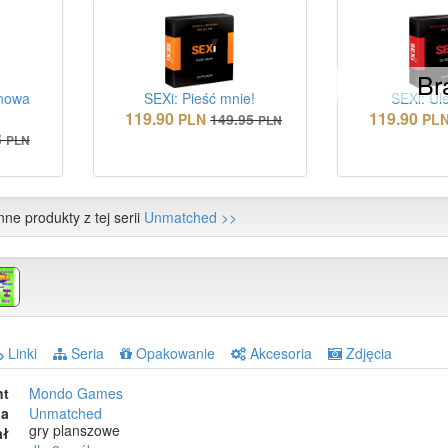
Br
(nowa
SEXi: Pieść mnie!
SEXi: Ule
119.90
119.90
PLN
149.95
PL
PLN
5
PLN
nne produkty z tej serii
Unmatched >>
Linki
Seria
Opakowanie
Akcesoria
Zdjęcia
nt
Mondo Games
ia
Unmatched
gry planszowe
ał