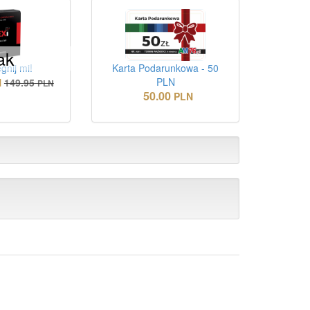
ak
gnij mi!
Karta Podarunkowa - 50
PLN
N
149.95
PLN
50.00
PLN