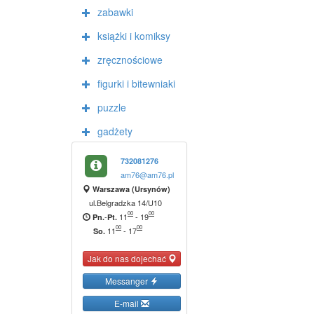
zabawki
książki i komiksy
zręcznościowe
figurki i bitewniaki
puzzle
gadżety
732081276
am76@am76.pl
Warszawa (Ursynów)
ul.Belgradzka 14/U10
00
00
-
11
-
19
Pn.
Pt.
00
00
11
-
17
So.
Jak do nas dojechać
Messanger
E-mail