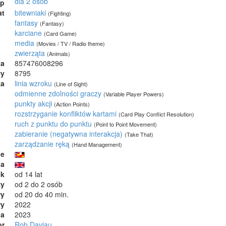
dla 2 osób
ep
at
bitewniaki
(Fighting)
fantasy
(Fantasy)
karciane
(Card Game)
media
(Movies / TV / Radio theme)
zwierząta
(Animals)
ta
857476008296
wy
8795
ka
linia wzroku
(Line of Sight)
odmienne zdolności graczy
(Variable Player Powers)
punkty akcji
(Action Points)
rozstrzyganie konfliktów kartami
(Card Play Conflict Resolution)
ruch z punktu do punktu
(Point to Point Movement)
zabieranie (negatywna interakcja)
(Take That)
zarządzanie ręką
(Hand Management)
ie
ja
ek
od 14 lat
zy
od 2 do 2 osób
ry
od 20 do 40 min.
ry
2022
ia
2023
or
Rob Daviau